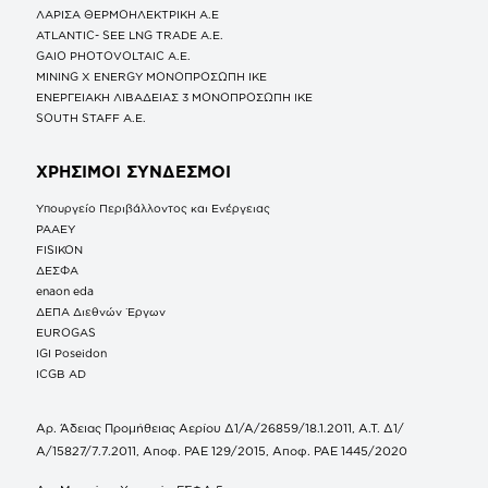
ΛΑΡΙΣΑ ΘΕΡΜΟΗΛΕΚΤΡΙΚΗ A.E
ATLANTIC- SEE LNG TRADE A.E.
GAIO PHOTOVOLTAIC Α.Ε.
MINING X ENERGY ΜΟΝΟΠΡΟΣΩΠΗ ΙΚΕ
ΕΝΕΡΓΕΙΑΚΗ ΛΙΒΑΔΕΙΑΣ 3 ΜΟΝΟΠΡΟΣΩΠΗ ΙΚΕ
SOUTH STAFF Α.Ε.
ΧΡΗΣΙΜΟΙ ΣΥΝΔΕΣΜΟΙ
Υπουργείο Περιβάλλοντος και Ενέργειας
ΡΑΑΕΥ
FISIKON
ΔΕΣΦΑ
enaon eda
ΔΕΠΑ Διεθνών Έργων
EUROGAS
IGI Poseidon
ICGB AD
Αρ. Άδειας Προμήθειας Αερίου Δ1/Α/26859/18.1.2011, Α.Τ. Δ1/
Α/15827/7.7.2011, Αποφ. ΡΑΕ 129/2015, Αποφ. ΡΑΕ 1445/2020