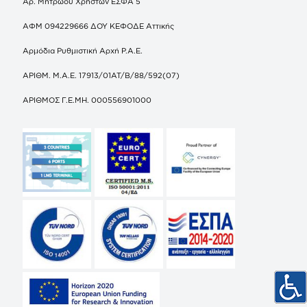
Αρ. Μητρώου Χρηστών ΕΣΦΑ 5
ΑΦΜ 094229666 ΔΟΥ ΚΕΦΟΔΕ Αττικής
Αρμόδια Ρυθμιστική Αρχή Ρ.Α.Ε.
ΑΡΙΘΜ. Μ.Α.Ε. 17913/01ΑΤ/Β/88/592(07)
ΑΡΙΘΜΟΣ Γ.Ε.ΜΗ. 000556901000