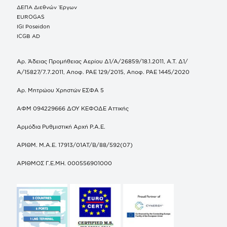
ΔΕΠΑ Διεθνών Έργων
EUROGAS
IGI Poseidon
ICGB AD
Αρ. Άδειας Προμήθειας Αερίου Δ1/Α/26859/18.1.2011, Α.Τ. Δ1/
Α/15827/7.7.2011, Αποφ. ΡΑΕ 129/2015, Αποφ. ΡΑΕ 1445/2020
Αρ. Μητρώου Χρηστών ΕΣΦΑ 5
ΑΦΜ 094229666 ΔΟΥ ΚΕΦΟΔΕ Αττικής
Αρμόδια Ρυθμιστική Αρχή Ρ.Α.Ε.
ΑΡΙΘΜ. Μ.Α.Ε. 17913/01ΑΤ/Β/88/592(07)
ΑΡΙΘΜΟΣ Γ.Ε.ΜΗ. 000556901000