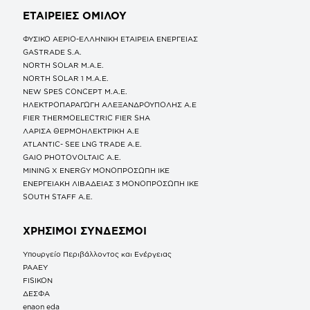
ΕΤΑΙΡΕΙΕΣ
ΟΜΙΛΟΥ
ΦΥΣΙΚΟ ΑΕΡΙΟ-ΕΛΛΗΝΙΚΗ ΕΤΑΙΡΕΙΑ ΕΝΕΡΓΕΙΑΣ
GASTRADE S.A.
NORTH SOLAR M.Α.Ε.
NORTH SOLAR 1 M.Α.Ε.
NEW SPES CONCEPT Μ.Α.Ε.
ΗΛΕΚΤΡΟΠΑΡΑΓΩΓΗ ΑΛΕΞΑΝΔΡΟΥΠΟΛΗΣ A.E
FIER THERMOELECTRIC FIER SHA
ΛΑΡΙΣΑ ΘΕΡΜΟΗΛΕΚΤΡΙΚΗ A.E
ATLANTIC- SEE LNG TRADE A.E.
GAIO PHOTOVOLTAIC Α.Ε.
MINING X ENERGY ΜΟΝΟΠΡΟΣΩΠΗ ΙΚΕ
ΕΝΕΡΓΕΙΑΚΗ ΛΙΒΑΔΕΙΑΣ 3 ΜΟΝΟΠΡΟΣΩΠΗ ΙΚΕ
SOUTH STAFF Α.Ε.
ΧΡΗΣΙΜΟΙ ΣΥΝΔΕΣΜΟΙ
Υπουργείο Περιβάλλοντος και Ενέργειας
ΡΑΑΕΥ
FISIKON
ΔΕΣΦΑ
enaon eda