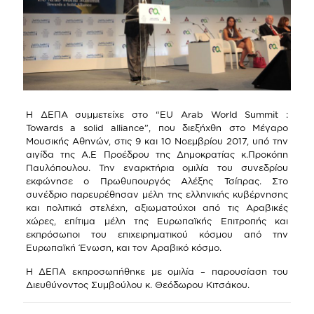
Η ΔΕΠΑ συμμετείχε στο “EU Arab World Summit :
Τοwards a solid alliance”, που διεξήχθη στο Μέγαρο
Μουσικής Αθηνών, στις 9 και 10 Νοεμβρίου 2017, υπό την
αιγίδα της Α.Ε Προέδρου της Δημοκρατίας κ.Προκόπη
Παυλόπουλου. Την εναρκτήρια ομιλία του συνεδρίου
εκφώνησε ο Πρωθυπουργός Αλέξης Τσίπρας. Στο
συνέδριο παρευρέθησαν μέλη της ελληνικής κυβέρνησης
και πολιτικά στελέχη, αξιωματούχοι από τις Αραβικές
χώρες, επίτιμα μέλη της Ευρωπαϊκής Επιτροπής και
εκπρόσωποι του επιχειρηματικού κόσμου από την
Ευρωπαϊκή Ένωση, και τον Αραβικό κόσμο.
Η ΔΕΠΑ εκπροσωπήθηκε με ομιλία – παρουσίαση του
Διευθύνοντος Συμβούλου κ. Θεόδωρου Κιτσάκου.