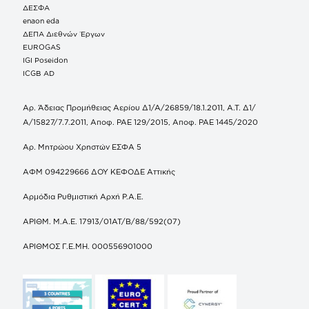
ΔΕΣΦΑ
enaon eda
ΔΕΠΑ Διεθνών Έργων
EUROGAS
IGI Poseidon
ICGB AD
Αρ. Άδειας Προμήθειας Αερίου Δ1/Α/26859/18.1.2011, Α.Τ. Δ1/
Α/15827/7.7.2011, Αποφ. ΡΑΕ 129/2015, Αποφ. ΡΑΕ 1445/2020
Αρ. Μητρώου Χρηστών ΕΣΦΑ 5
ΑΦΜ 094229666 ΔΟΥ ΚΕΦΟΔΕ Αττικής
Αρμόδια Ρυθμιστική Αρχή Ρ.Α.Ε.
ΑΡΙΘΜ. Μ.Α.Ε. 17913/01ΑΤ/Β/88/592(07)
ΑΡΙΘΜΟΣ Γ.Ε.ΜΗ. 000556901000