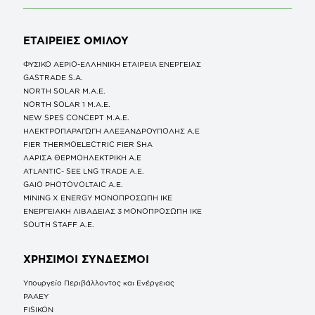
ΕΤΑΙΡΕΙΕΣ
ΟΜΙΛΟΥ
ΦΥΣΙΚΟ ΑΕΡΙΟ-ΕΛΛΗΝΙΚΗ ΕΤΑΙΡΕΙΑ ΕΝΕΡΓΕΙΑΣ
GASTRADE S.A.
NORTH SOLAR M.Α.Ε.
NORTH SOLAR 1 M.Α.Ε.
NEW SPES CONCEPT Μ.Α.Ε.
ΗΛΕΚΤΡΟΠΑΡΑΓΩΓΗ ΑΛΕΞΑΝΔΡΟΥΠΟΛΗΣ A.E
FIER THERMOELECTRIC FIER SHA
ΛΑΡΙΣΑ ΘΕΡΜΟΗΛΕΚΤΡΙΚΗ A.E
ATLANTIC- SEE LNG TRADE A.E.
GAIO PHOTOVOLTAIC Α.Ε.
MINING X ENERGY ΜΟΝΟΠΡΟΣΩΠΗ ΙΚΕ
ΕΝΕΡΓΕΙΑΚΗ ΛΙΒΑΔΕΙΑΣ 3 ΜΟΝΟΠΡΟΣΩΠΗ ΙΚΕ
SOUTH STAFF Α.Ε.
ΧΡΗΣΙΜΟΙ ΣΥΝΔΕΣΜΟΙ
Υπουργείο Περιβάλλοντος και Ενέργειας
ΡΑΑΕΥ
FISIKON