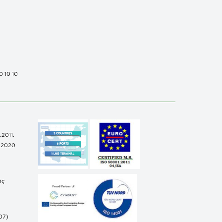
0 10 10
.2011,
/2020
ής
07)