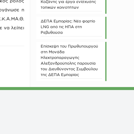
ικός ρόλος
Κοζάνης για έργα ενίσχυσης
τοπικών κοινοτήτων
οργάνωσε η
Κ.Α.ΜΑ.Θ.
ΔΕΠΑ Εμπορίας: Νέο φορτίο
LNG από τις ΗΠΑ στη
 να λείπει
Ρεβυθούσα
Επίσκεψη του Πρωθυπουργού
στη Μονάδα
Ηλεκτροπαραγωγής
Αλεξανδρούπολης παρουσία
του Διευθύνοντος Συμβούλου
της ΔΕΠΑ Εμπορίας