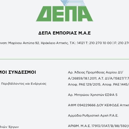
ΔΕΠΑ ΕΜΠΟΡΙΑΣ Μ.Α.Ε
νση: Μαρίνου Αντύπα 92, Ηράκλειο Αττικής, Τ.Κ.: 14121 Τ: 210 270 10 00 | F: 210 27
ΜΟΙ ΣΥΝΔΕΣΜΟΙ
Αρ. Άδειας Προμήθειας Αερίου Δ1/
Α/26859/18.1.2011, Α.Τ. Δ1/Α/15827/7.7
 Περιβάλλοντος και Ενέργειας
Αποφ. ΡΑΕ 129/2015, Αποφ. ΡΑΕ 1445
Αρ. Μητρώου Χρηστών ΕΣΦΑ 5
ΑΦΜ 094229666 ΔΟΥ ΚΕΦΟΔΕ Αττικ
Αρμόδια Ρυθμιστική Αρχή Ρ.Α.Ε.
ΑΡΙΘΜ. Μ.Α.Ε. 17913/01ΑΤ/Β/88/592(
θνών Έργων