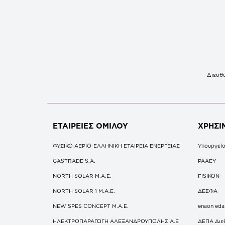
Διεύθυ
ΕΤΑΙΡΕΙΕΣ
ΟΜΙΛΟΥ
ΧΡΗΣΙ
ΦΥΣΙΚΟ ΑΕΡΙΟ-ΕΛΛΗΝΙΚΗ ΕΤΑΙΡΕΙΑ ΕΝΕΡΓΕΙΑΣ
Υπουργείο
GASTRADE S.A.
ΡΑΑΕΥ
NORTH SOLAR M.Α.Ε.
FISIKON
NORTH SOLAR 1 M.Α.Ε.
ΔΕΣΦΑ
NEW SPES CONCEPT Μ.Α.Ε.
enaon eda
ΗΛΕΚΤΡΟΠΑΡΑΓΩΓΗ ΑΛΕΞΑΝΔΡΟΥΠΟΛΗΣ A.E
ΔΕΠΑ Διε