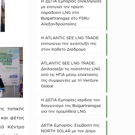
Η ΔΕΠΑ Εμπορίας ολοκλήρωσε
με επιτυχία την πρώτη
παράδοση LNG στη
Bulgartransgaz στο FSRU
Αλεξανδρούπολης
Η ATLANTIC SEE LNG TRADE
επιταχύνει την ανάπτυξή της
στον Κάθετο Διάδρομο
ATLANTIC SEE LNG TRADE:
Διπλασιάζει τις ποσότητες LNG
από τις ΗΠΑ μέσω επέκτασης
της συμφωνίας με τη Venture
Global
Η ΔΕΠΑ Εμπορίας κέρδισε τον
διαγωνισμό της Bulgartransgaz
ης τοπικής
για την προμήθεια LNG
 και φέτος
ΔΕΠΑ Εμπορίας: Σύμβαση της
κό Κέντρο
NORTH SOLAR με τον Δήμο