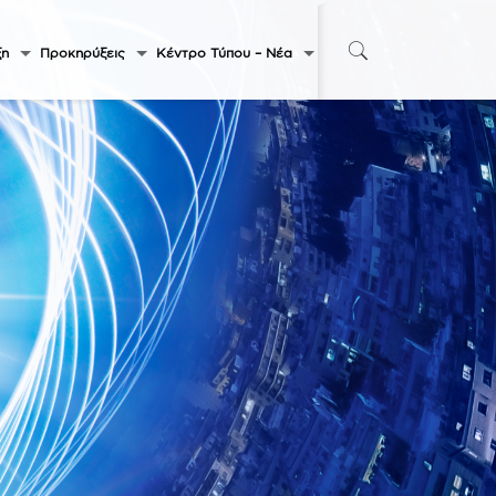
ξη
Προκηρύξεις
Κέντρο Τύπου – Νέα