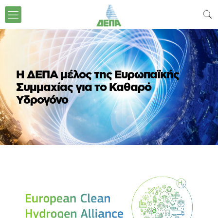
Η ΔΕΠΑ μέλος της Ευρωπαϊκής
Συμμαχίας για το Καθαρό
Υδρογόνο