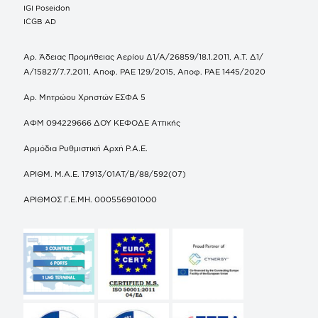
IGI Poseidon
ICGB AD
Αρ. Άδειας Προμήθειας Αερίου Δ1/Α/26859/18.1.2011, Α.Τ. Δ1/
Α/15827/7.7.2011, Αποφ. ΡΑΕ 129/2015, Αποφ. ΡΑΕ 1445/2020
Αρ. Μητρώου Χρηστών ΕΣΦΑ 5
ΑΦΜ 094229666 ΔΟΥ ΚΕΦΟΔΕ Αττικής
Αρμόδια Ρυθμιστική Αρχή Ρ.Α.Ε.
ΑΡΙΘΜ. Μ.Α.Ε. 17913/01ΑΤ/Β/88/592(07)
ΑΡΙΘΜΟΣ Γ.Ε.ΜΗ. 000556901000