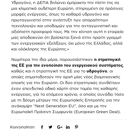
Υδρογόνο, η ΔΕΠΑ δηλώνει έμπρακτα την πίστη της σε
μια κλιματικά ουδέτερη Ευρώπη, στηριγμένη σε πράσινες
μορφές ενέργειας, όπως το καθαρό υδρογόνο και
πρωταγωνιστεί στην ανάπτυξη των απαραίτητων
τεχνολογιών και υποδομών για την ανταγωνιστική και
αξιόπιστη προσφορά τους. Με την κίνηση αυτή η εταιρεία
μας αποδεικνύει ότι βρίσκεται ξανά στην πρώτη γραμμή
των ενεργειακών εξελίξεων, όχι μόνο της Ελλάδας, αλλά
και ολόκληρης της Ευρώπης.»
Νωρίτερα την ίδια μέρα, παρουσιάστηκαν
η στρατηγική
της ΕΕ για την ενοποίηση του ενεργειακού συστήματος
,
καθώς και η στρατηγική της ΕΕ για το
υδρογόνο
, οι
οποίες σηματοδοτούν την αρχή μίας νέας βιομηχανικής
εποχής για την Ευρώπη. Οι δύο στρατηγικές συνθέτουν
έναν επενδυτικό οδικό χάρτη στον τομέα της καθαρής
ενέργειας, για τα επόμενα χρόνια, ο οποίος συνάδει τόσο
με τη δέσμη μέτρων της Ευρωπαϊκής Επιτροπής για την
ανάκαμψη “Next Generation EU”, όσο και με την
Ευρωπαϊκή Πράσινη Συμφωνία (European Green Deal).
Κοινοποίηση