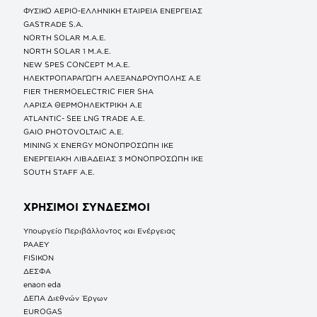
ΦΥΣΙΚΟ ΑΕΡΙΟ-ΕΛΛΗΝΙΚΗ ΕΤΑΙΡΕΙΑ ΕΝΕΡΓΕΙΑΣ
GASTRADE S.A.
NORTH SOLAR M.Α.Ε.
NORTH SOLAR 1 M.Α.Ε.
NEW SPES CONCEPT Μ.Α.Ε.
ΗΛΕΚΤΡΟΠΑΡΑΓΩΓΗ ΑΛΕΞΑΝΔΡΟΥΠΟΛΗΣ A.E
FIER THERMOELECTRIC FIER SHA
ΛΑΡΙΣΑ ΘΕΡΜΟΗΛΕΚΤΡΙΚΗ A.E
ATLANTIC- SEE LNG TRADE A.E.
GAIO PHOTOVOLTAIC Α.Ε.
MINING X ENERGY ΜΟΝΟΠΡΟΣΩΠΗ ΙΚΕ
ΕΝΕΡΓΕΙΑΚΗ ΛΙΒΑΔΕΙΑΣ 3 ΜΟΝΟΠΡΟΣΩΠΗ ΙΚΕ
SOUTH STAFF Α.Ε.
ΧΡΗΣΙΜΟΙ ΣΥΝΔΕΣΜΟΙ
Υπουργείο Περιβάλλοντος και Ενέργειας
ΡΑΑΕΥ
FISIKON
ΔΕΣΦΑ
enaon eda
ΔΕΠΑ Διεθνών Έργων
EUROGAS