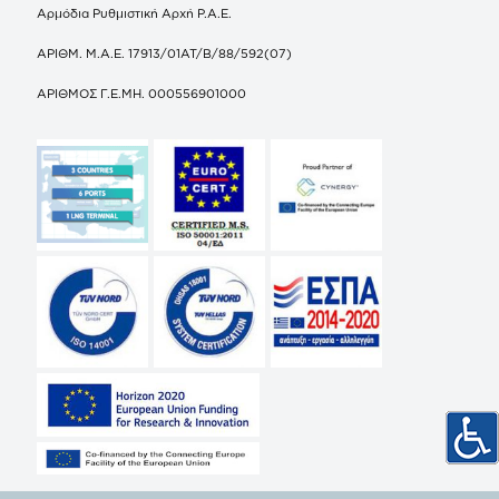
Αρμόδια Ρυθμιστική Αρχή Ρ.Α.Ε.
ΑΡΙΘΜ. Μ.Α.Ε. 17913/01ΑΤ/Β/88/592(07)
ΑΡΙΘΜΟΣ Γ.Ε.ΜΗ. 000556901000