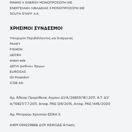
MINING X ENERGY ΜΟΝΟΠΡΟΣΩΠΗ ΙΚΕ
ΕΝΕΡΓΕΙΑΚΗ ΛΙΒΑΔΕΙΑΣ 3 ΜΟΝΟΠΡΟΣΩΠΗ ΙΚΕ
SOUTH STAFF Α.Ε.
ΧΡΗΣΙΜΟΙ ΣΥΝΔΕΣΜΟΙ
Υπουργείο Περιβάλλοντος και Ενέργειας
ΡΑΑΕΥ
FISIKON
ΔΕΣΦΑ
enaon eda
ΔΕΠΑ Διεθνών Έργων
EUROGAS
IGI Poseidon
ICGB AD
Αρ. Άδειας Προμήθειας Αερίου Δ1/Α/26859/18.1.2011, Α.Τ. Δ1/
Α/15827/7.7.2011, Αποφ. ΡΑΕ 129/2015, Αποφ. ΡΑΕ 1445/2020
Αρ. Μητρώου Χρηστών ΕΣΦΑ 5
ΑΦΜ 094229666 ΔΟΥ ΚΕΦΟΔΕ Αττικής