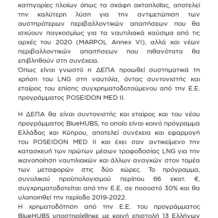
κατηγορίες πλοίων όπως τα σκάφη ακτοπλοΐας, αποτελεί
την καλύτερη λύση για την αντιμετώπιση των
αυστηρότερων περιβαλλοντικών απαιτήσεων που θα
ισχύουν παγκοσμίως για τα ναυτιλιακά καύσιμα από τις
αρχές του 2020 (MARPOL Annex VI), αλλά και νέων
περιβαλλοντικών απαιτήσεων που πιθανότατα θα
επιβληθούν στη συνέχεια.
Όπως είναι γνωστό η ΔΕΠΑ προωθεί συστηματικά τη
χρήση του LNG στη ναυτιλία, όντας συντονιστής και
εταίρος του επίσης συγχρηματοδοτούμενου από την Ε.Ε.
προγράμματος POSEIDON MED II.
Η ΔΕΠΑ θα είναι συντονιστής και εταίρος και του νέου
προγράμματος BlueHUBS, το οποίο είναι κοινό πρόγραμμα
Ελλάδας και Κύπρου, αποτελεί συνέχεια και εφαρμογή
του POSEIDON MED II και έχει σαν αντικείμενο την
κατασκευή των πρώτων μέσων τροφοδοσίας LNG για την
ικανοποίηση ναυτιλιακών και άλλων αναγκών στον τομέα
των μεταφορών στις δύο χώρες. Το πρόγραμμα,
συνολικού προϋπολογισμού περίπου 66 εκατ. €,
συγχρηματοδοτείται από την Ε.Ε. σε ποσοστό 30% και θα
υλοποιηθεί την περίοδο 2019-2022.
Η χρηματοδότηση από την Ε.Ε. του προγράμματος
BlueHUBS υποστηρίχθηκε με κοινή επιστολή 13 Ελλήνων