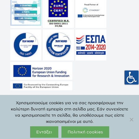
Χρησιμοποιούμε cookies για να σας προσφέρουμε την
καλύτερη δυνατή εμπειρία στη σελίδα μας. Εάν συνεχίσετε
να χρησιμοποιείτε τη σελίδα, θα υποθέσουμε πως είστε
© Copyright 2019 ΔΕΠΑ | All Rights Reserved. |
Πολιτική
ικανοποιημένοι με αυτό.
Προστασίας Προσωπικών Δεδομένων
Εντάξει
Πολιτική cookies