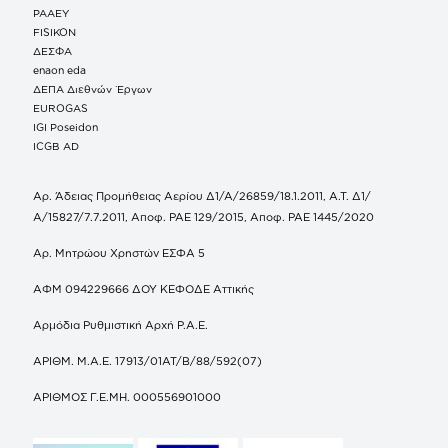
ΡΑΑΕΥ
FISIKON
ΔΕΣΦΑ
enaon eda
ΔΕΠΑ Διεθνών Έργων
EUROGAS
IGI Poseidon
ICGB AD
Αρ. Άδειας Προμήθειας Αερίου Δ1/Α/26859/18.1.2011, Α.Τ. Δ1/
Α/15827/7.7.2011, Αποφ. ΡΑΕ 129/2015, Αποφ. ΡΑΕ 1445/2020
Αρ. Μητρώου Χρηστών ΕΣΦΑ 5
ΑΦΜ 094229666 ΔΟΥ ΚΕΦΟΔΕ Αττικής
Αρμόδια Ρυθμιστική Αρχή Ρ.Α.Ε.
ΑΡΙΘΜ. Μ.Α.Ε. 17913/01ΑΤ/Β/88/592(07)
ΑΡΙΘΜΟΣ Γ.Ε.ΜΗ. 000556901000