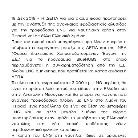
18 Δεκ 2018 – Η ΔΕΠΑ για μία ακόμα φορά πρωτοπορεί,
με την ανάπτυξη της αναγκαίας εφοδιαστικής αλυσίδας
για την τροφοδοσία LNG για ναυτιλιακή χρήση στον
Πειραιά και σε άλλα Ελληνικά λιμάνια.
Προς τον σκοπό αυτό υπογράφηκε προ λίγων ημερών η
σύμβαση επιχορήγησης μεταξύ της ΔΕΠΑ και της ΙΝΕΑ
(Φορέα Διαχείρισης Χρηματοδοτούμενων Έργων της
Ε.Ε.) για το πρόγραμμα BlueHUBS, στο οποίο
περιλαμβάνεται η συν-χρηματοδότηση από την Ε.Ε.
πλοίου LNG bunkering, που προτίθεται να κατασκευάσει η
ΔΕΠΑ.
Το πλοίο αυτό, χωρητικότητας 3.000 κ.μ. LNG περίπου, θα
είναι το πρώτο πλοίο αυτού του είδους στην Ελλάδα και
στην Ανατολική Μεσόγειο και θα μπορεί να ικανοποιήσει
ανάγκες τροφοδοσίας πλοίων με LNG στο λιμάνι του
Πειραιά, ενώ παράλληλα θα είναι σε θέση να μεταφέρει
LNG και σε άλλα μεγάλα λιμάνια της χώρας,
υποστηρίζοντας στην πράξη τη μετάβαση της Ελληνικής
ναυτιλίας στη νέα εποχή υιοθέτησης νέων,
περιβαλλοντικά φιλικών καυσίμων.
H χρήση του LNG στη ναυτιλία, ιδίως σε ορισμένες