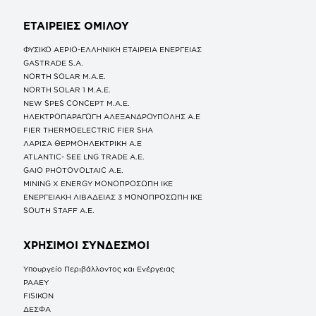
ΕΤΑΙΡΕΙΕΣ
ΟΜΙΛΟΥ
ΦΥΣΙΚΟ ΑΕΡΙΟ-ΕΛΛΗΝΙΚΗ ΕΤΑΙΡΕΙΑ ΕΝΕΡΓΕΙΑΣ
GASTRADE S.A.
NORTH SOLAR M.Α.Ε.
NORTH SOLAR 1 M.Α.Ε.
NEW SPES CONCEPT Μ.Α.Ε.
ΗΛΕΚΤΡΟΠΑΡΑΓΩΓΗ ΑΛΕΞΑΝΔΡΟΥΠΟΛΗΣ A.E
FIER THERMOELECTRIC FIER SHA
ΛΑΡΙΣΑ ΘΕΡΜΟΗΛΕΚΤΡΙΚΗ A.E
ATLANTIC- SEE LNG TRADE A.E.
GAIO PHOTOVOLTAIC Α.Ε.
MINING X ENERGY ΜΟΝΟΠΡΟΣΩΠΗ ΙΚΕ
ΕΝΕΡΓΕΙΑΚΗ ΛΙΒΑΔΕΙΑΣ 3 ΜΟΝΟΠΡΟΣΩΠΗ ΙΚΕ
SOUTH STAFF Α.Ε.
ΧΡΗΣΙΜΟΙ ΣΥΝΔΕΣΜΟΙ
Υπουργείο Περιβάλλοντος και Ενέργειας
ΡΑΑΕΥ
FISIKON
ΔΕΣΦΑ