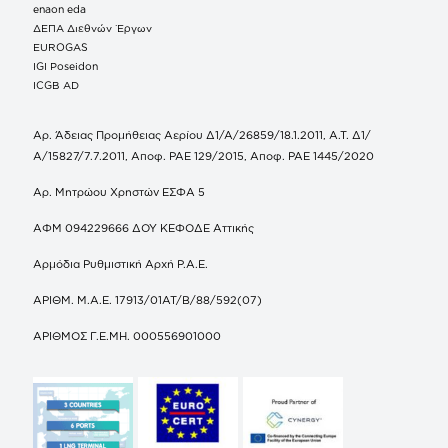
enaon eda
ΔΕΠΑ Διεθνών Έργων
EUROGAS
IGI Poseidon
ICGB AD
Αρ. Άδειας Προμήθειας Αερίου Δ1/Α/26859/18.1.2011, Α.Τ. Δ1/
Α/15827/7.7.2011, Αποφ. ΡΑΕ 129/2015, Αποφ. ΡΑΕ 1445/2020
Αρ. Μητρώου Χρηστών ΕΣΦΑ 5
ΑΦΜ 094229666 ΔΟΥ ΚΕΦΟΔΕ Αττικής
Αρμόδια Ρυθμιστική Αρχή Ρ.Α.Ε.
ΑΡΙΘΜ. Μ.Α.Ε. 17913/01ΑΤ/Β/88/592(07)
ΑΡΙΘΜΟΣ Γ.Ε.ΜΗ. 000556901000