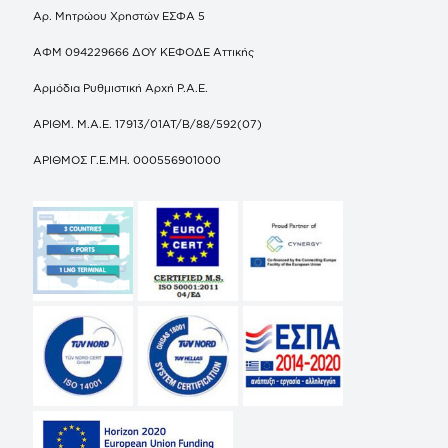
Αρ. Μητρώου Χρηστών ΕΣΦΑ 5
ΑΦΜ 094229666 ΔΟΥ ΚΕΦΟΔΕ Αττικής
Αρμόδια Ρυθμιστική Αρχή Ρ.Α.Ε.
ΑΡΙΘΜ. Μ.Α.Ε. 17913/01ΑΤ/Β/88/592(07)
ΑΡΙΘΜΟΣ Γ.Ε.ΜΗ. 000556901000