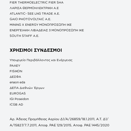
FIER THERMOELECTRIC FIER SHA
ΛΑΡΙΣΑ ΘΕΡΜΟΗΛΕΚΤΡΙΚΗ A.E
ATLANTIC- SEE LNG TRADE A.E.
GAIO PHOTOVOLTAIC Α.Ε.
MINING X ENERGY ΜΟΝΟΠΡΟΣΩΠΗ ΙΚΕ
ΕΝΕΡΓΕΙΑΚΗ ΛΙΒΑΔΕΙΑΣ 3 ΜΟΝΟΠΡΟΣΩΠΗ ΙΚΕ
SOUTH STAFF Α.Ε.
ΧΡΗΣΙΜΟΙ ΣΥΝΔΕΣΜΟΙ
Υπουργείο Περιβάλλοντος και Ενέργειας
ΡΑΑΕΥ
FISIKON
ΔΕΣΦΑ
enaon eda
ΔΕΠΑ Διεθνών Έργων
EUROGAS
IGI Poseidon
ICGB AD
Αρ. Άδειας Προμήθειας Αερίου Δ1/Α/26859/18.1.2011, Α.Τ. Δ1/
Α/15827/7.7.2011, Αποφ. ΡΑΕ 129/2015, Αποφ. ΡΑΕ 1445/2020