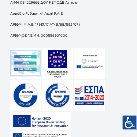
ΑΦΜ 094229666 ΔΟΥ ΚΕΦΟΔΕ Αττικής
Αρμόδια Ρυθμιστική Αρχή Ρ.Α.Ε.
ΑΡΙΘΜ. Μ.Α.Ε. 17913/01ΑΤ/Β/88/592(07)
ΑΡΙΘΜΟΣ Γ.Ε.ΜΗ. 000556901000