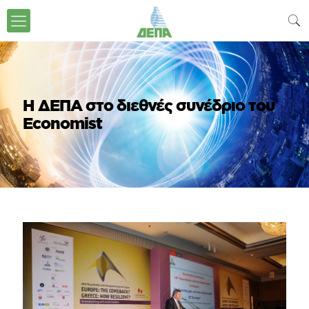
H ΔΕΠΑ στο διεθνές συνέδριο του
Economist