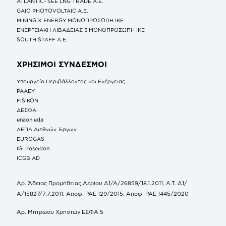
ATLANTIC- SEE LNG TRADE A.E.
GAIO PHOTOVOLTAIC Α.Ε.
MINING X ENERGY ΜΟΝΟΠΡΟΣΩΠΗ ΙΚΕ
ΕΝΕΡΓΕΙΑΚΗ ΛΙΒΑΔΕΙΑΣ 3 ΜΟΝΟΠΡΟΣΩΠΗ ΙΚΕ
SOUTH STAFF Α.Ε.
ΧΡΗΣΙΜΟΙ ΣΥΝΔΕΣΜΟΙ
Υπουργείο Περιβάλλοντος και Ενέργειας
ΡΑΑΕΥ
FISIKON
ΔΕΣΦΑ
enaon eda
ΔΕΠΑ Διεθνών Έργων
EUROGAS
IGI Poseidon
ICGB AD
Αρ. Άδειας Προμήθειας Αερίου Δ1/Α/26859/18.1.2011, Α.Τ. Δ1/
Α/15827/7.7.2011, Αποφ. ΡΑΕ 129/2015, Αποφ. ΡΑΕ 1445/2020
Αρ. Μητρώου Χρηστών ΕΣΦΑ 5