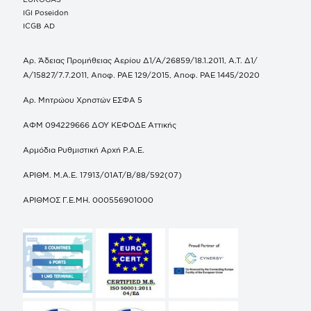
IGI Poseidon
ICGB AD
Αρ. Άδειας Προμήθειας Αερίου Δ1/Α/26859/18.1.2011, Α.Τ. Δ1/
Α/15827/7.7.2011, Αποφ. ΡΑΕ 129/2015, Αποφ. ΡΑΕ 1445/2020
Αρ. Μητρώου Χρηστών ΕΣΦΑ 5
ΑΦΜ 094229666 ΔΟΥ ΚΕΦΟΔΕ Αττικής
Αρμόδια Ρυθμιστική Αρχή Ρ.Α.Ε.
ΑΡΙΘΜ. Μ.Α.Ε. 17913/01ΑΤ/Β/88/592(07)
ΑΡΙΘΜΟΣ Γ.Ε.ΜΗ. 000556901000