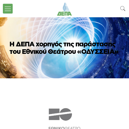
H ΔΕΠΑ χορηγός της παράστασης
του Εθνικού Θεάτρου «ΟΔΥΣΣΕΙΑ»