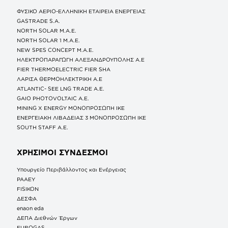
ΦΥΣΙΚΟ ΑΕΡΙΟ-ΕΛΛΗΝΙΚΗ ΕΤΑΙΡΕΙΑ ΕΝΕΡΓΕΙΑΣ
GASTRADE S.A.
NORTH SOLAR M.Α.Ε.
NORTH SOLAR 1 M.Α.Ε.
NEW SPES CONCEPT Μ.Α.Ε.
ΗΛΕΚΤΡΟΠΑΡΑΓΩΓΗ ΑΛΕΞΑΝΔΡΟΥΠΟΛΗΣ A.E
FIER THERMOELECTRIC FIER SHA
ΛΑΡΙΣΑ ΘΕΡΜΟΗΛΕΚΤΡΙΚΗ A.E
ATLANTIC- SEE LNG TRADE A.E.
GAIO PHOTOVOLTAIC Α.Ε.
MINING X ENERGY ΜΟΝΟΠΡΟΣΩΠΗ ΙΚΕ
ΕΝΕΡΓΕΙΑΚΗ ΛΙΒΑΔΕΙΑΣ 3 ΜΟΝΟΠΡΟΣΩΠΗ ΙΚΕ
SOUTH STAFF Α.Ε.
ΧΡΗΣΙΜΟΙ ΣΥΝΔΕΣΜΟΙ
Υπουργείο Περιβάλλοντος και Ενέργειας
ΡΑΑΕΥ
FISIKON
ΔΕΣΦΑ
enaon eda
ΔΕΠΑ Διεθνών Έργων
EUROGAS