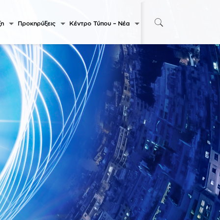
ξη
Προκηρύξεις
Κέντρο Τύπου – Νέα