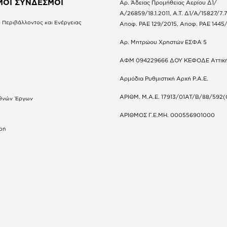
ΜΟΙ ΣΥΝΔΕΣΜΟΙ
Αρ. Άδειας Προμήθειας Αερίου Δ1/
Α/26859/18.1.2011, Α.Τ. Δ1/Α/15827/7.7
 Περιβάλλοντος και Ενέργειας
Αποφ. ΡΑΕ 129/2015, Αποφ. ΡΑΕ 1445
Αρ. Μητρώου Χρηστών ΕΣΦΑ 5
ΑΦΜ 094229666 ΔΟΥ ΚΕΦΟΔΕ Αττικ
Αρμόδια Ρυθμιστική Αρχή Ρ.Α.Ε.
ΑΡΙΘΜ. Μ.Α.Ε. 17913/01ΑΤ/Β/88/592(
θνών Έργων
S
ΑΡΙΘΜΟΣ Γ.Ε.ΜΗ. 000556901000
don