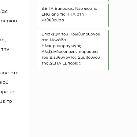
ΔΕΠΑ Εμπορίας: Νέο φορτίο
ίας
LNG από τις ΗΠΑ στη
 αερίου
Ρεβυθούσα
Επίσκεψη του Πρωθυπουργού
ση,
στη Μονάδα
Ηλεκτροπαραγωγής
 την
Αλεξανδρούπολης παρουσία
του Διευθύνοντος Συμβούλου
της ΔΕΠΑ Εμπορίας
σε ότι:
ικού
υμε με
με το