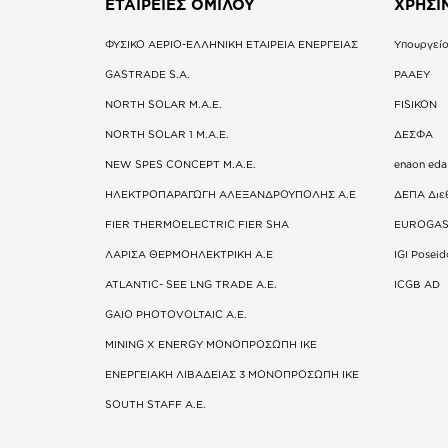
ΕΤΑΙΡΕΙΕΣ
ΟΜΙΛΟΥ
ΧΡΗΣΙ
ΦΥΣΙΚΟ ΑΕΡΙΟ-ΕΛΛΗΝΙΚΗ ΕΤΑΙΡΕΙΑ ΕΝΕΡΓΕΙΑΣ
Υπουργείο
GASTRADE S.A.
ΡΑΑΕΥ
NORTH SOLAR M.Α.Ε.
FISIKON
NORTH SOLAR 1 M.Α.Ε.
ΔΕΣΦΑ
NEW SPES CONCEPT Μ.Α.Ε.
enaon eda
ΗΛΕΚΤΡΟΠΑΡΑΓΩΓΗ ΑΛΕΞΑΝΔΡΟΥΠΟΛΗΣ A.E
ΔΕΠΑ Διε
FIER THERMOELECTRIC FIER SHA
EUROGA
ΛΑΡΙΣΑ ΘΕΡΜΟΗΛΕΚΤΡΙΚΗ A.E
IGI Posei
ATLANTIC- SEE LNG TRADE A.E.
ICGB AD
GAIO PHOTOVOLTAIC Α.Ε.
MINING X ENERGY ΜΟΝΟΠΡΟΣΩΠΗ ΙΚΕ
ΕΝΕΡΓΕΙΑΚΗ ΛΙΒΑΔΕΙΑΣ 3 ΜΟΝΟΠΡΟΣΩΠΗ ΙΚΕ
SOUTH STAFF Α.Ε.