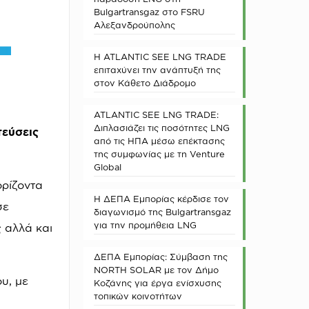
Bulgartransgaz στο FSRU
Αλεξανδρούπολης
Η ATLANTIC SEE LNG TRADE
επιταχύνει την ανάπτυξή της
στον Κάθετο Διάδρομο
ATLANTIC SEE LNG TRADE:
Διπλασιάζει τις ποσότητες LNG
εύσεις
από τις ΗΠΑ μέσω επέκτασης
της συμφωνίας με τη Venture
Global
ορίζοντα
Η ΔΕΠΑ Εμπορίας κέρδισε τον
σε
διαγωνισμό της Bulgartransgaz
για την προμήθεια LNG
ς αλλά και
ΔΕΠΑ Εμπορίας: Σύμβαση της
NORTH SOLAR με τον Δήμο
υ, με
Κοζάνης για έργα ενίσχυσης
τοπικών κοινοτήτων