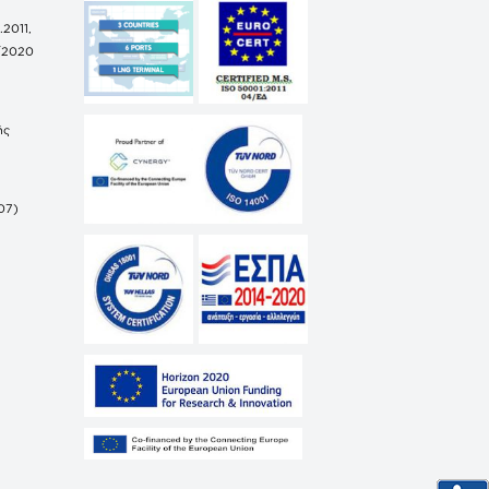
.2011,
/2020
ής
07)