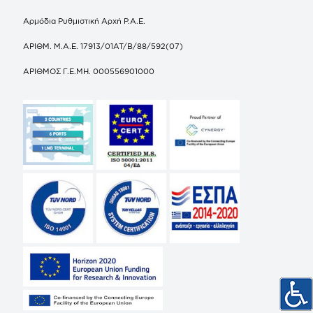
Αρμόδια Ρυθμιστική Αρχή Ρ.Α.Ε.
ΑΡΙΘΜ. Μ.Α.Ε. 17913/01ΑΤ/Β/88/592(07)
ΑΡΙΘΜΟΣ Γ.Ε.ΜΗ. 000556901000