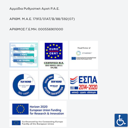
Αρμόδια Ρυθμιστική Αρχή Ρ.Α.Ε.
ΑΡΙΘΜ. Μ.Α.Ε. 17913/01ΑΤ/Β/88/592(07)
ΑΡΙΘΜΟΣ Γ.Ε.ΜΗ. 000556901000