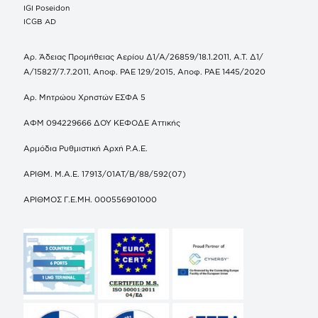
IGI Poseidon
ICGB AD
Αρ. Άδειας Προμήθειας Αερίου Δ1/Α/26859/18.1.2011, Α.Τ. Δ1/
Α/15827/7.7.2011, Αποφ. ΡΑΕ 129/2015, Αποφ. ΡΑΕ 1445/2020
Αρ. Μητρώου Χρηστών ΕΣΦΑ 5
ΑΦΜ 094229666 ΔΟΥ ΚΕΦΟΔΕ Αττικής
Αρμόδια Ρυθμιστική Αρχή Ρ.Α.Ε.
ΑΡΙΘΜ. Μ.Α.Ε. 17913/01ΑΤ/Β/88/592(07)
ΑΡΙΘΜΟΣ Γ.Ε.ΜΗ. 000556901000