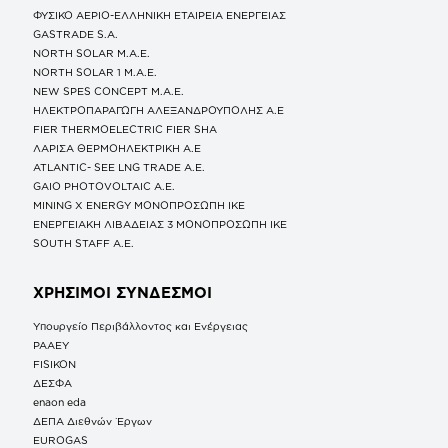
ΦΥΣΙΚΟ ΑΕΡΙΟ-ΕΛΛΗΝΙΚΗ ΕΤΑΙΡΕΙΑ ΕΝΕΡΓΕΙΑΣ
GASTRADE S.A.
NORTH SOLAR M.Α.Ε.
NORTH SOLAR 1 M.Α.Ε.
NEW SPES CONCEPT Μ.Α.Ε.
ΗΛΕΚΤΡΟΠΑΡΑΓΩΓΗ ΑΛΕΞΑΝΔΡΟΥΠΟΛΗΣ A.E
FIER THERMOELECTRIC FIER SHA
ΛΑΡΙΣΑ ΘΕΡΜΟΗΛΕΚΤΡΙΚΗ A.E
ATLANTIC- SEE LNG TRADE A.E.
GAIO PHOTOVOLTAIC Α.Ε.
MINING X ENERGY ΜΟΝΟΠΡΟΣΩΠΗ ΙΚΕ
ΕΝΕΡΓΕΙΑΚΗ ΛΙΒΑΔΕΙΑΣ 3 ΜΟΝΟΠΡΟΣΩΠΗ ΙΚΕ
SOUTH STAFF Α.Ε.
ΧΡΗΣΙΜΟΙ ΣΥΝΔΕΣΜΟΙ
Υπουργείο Περιβάλλοντος και Ενέργειας
ΡΑΑΕΥ
FISIKON
ΔΕΣΦΑ
enaon eda
ΔΕΠΑ Διεθνών Έργων
EUROGAS