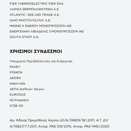
FIER THERMOELECTRIC FIER SHA
ΛΑΡΙΣΑ ΘΕΡΜΟΗΛΕΚΤΡΙΚΗ A.E
ATLANTIC- SEE LNG TRADE A.E.
GAIO PHOTOVOLTAIC Α.Ε.
MINING X ENERGY ΜΟΝΟΠΡΟΣΩΠΗ ΙΚΕ
ΕΝΕΡΓΕΙΑΚΗ ΛΙΒΑΔΕΙΑΣ 3 ΜΟΝΟΠΡΟΣΩΠΗ ΙΚΕ
SOUTH STAFF Α.Ε.
ΧΡΗΣΙΜΟΙ ΣΥΝΔΕΣΜΟΙ
Υπουργείο Περιβάλλοντος και Ενέργειας
ΡΑΑΕΥ
FISIKON
ΔΕΣΦΑ
enaon eda
ΔΕΠΑ Διεθνών Έργων
EUROGAS
IGI Poseidon
ICGB AD
Αρ. Άδειας Προμήθειας Αερίου Δ1/Α/26859/18.1.2011, Α.Τ. Δ1/
Α/15827/7.7.2011, Αποφ. ΡΑΕ 129/2015, Αποφ. ΡΑΕ 1445/2020