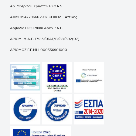
Αρ. Μητρώου Χρηστών ΕΣΦΑ 5
ΑΦΜ 094229666 ΔΟΥ ΚΕΦΟΔΕ Αττικής
Αρμόδια Ρυθμιστική Αρχή Ρ.Α.Ε.
ΑΡΙΘΜ. Μ.Α.Ε. 17913/01ΑΤ/Β/88/592(07)
ΑΡΙΘΜΟΣ Γ.Ε.ΜΗ. 000556901000