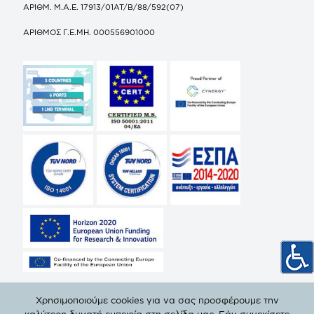
ΑΡΙΘΜ. Μ.Α.Ε. 17913/01ΑΤ/Β/88/592(07)
ΑΡΙΘΜΟΣ Γ.Ε.ΜΗ. 000556901000
Χρησιμοποιούμε cookies για να σας προσφέρουμε την