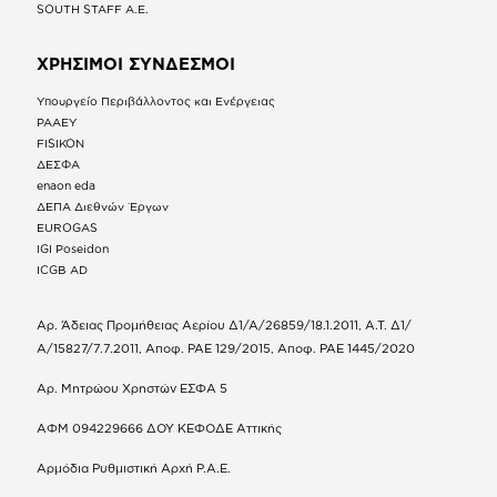
SOUTH STAFF Α.Ε.
ΧΡΗΣΙΜΟΙ ΣΥΝΔΕΣΜΟΙ
Υπουργείο Περιβάλλοντος και Ενέργειας
ΡΑΑΕΥ
FISIKON
ΔΕΣΦΑ
enaon eda
ΔΕΠΑ Διεθνών Έργων
EUROGAS
IGI Poseidon
ICGB AD
Αρ. Άδειας Προμήθειας Αερίου Δ1/Α/26859/18.1.2011, Α.Τ. Δ1/
Α/15827/7.7.2011, Αποφ. ΡΑΕ 129/2015, Αποφ. ΡΑΕ 1445/2020
Αρ. Μητρώου Χρηστών ΕΣΦΑ 5
ΑΦΜ 094229666 ΔΟΥ ΚΕΦΟΔΕ Αττικής
Αρμόδια Ρυθμιστική Αρχή Ρ.Α.Ε.