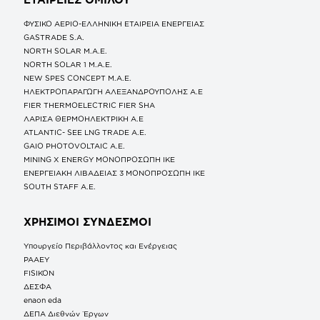
ΦΥΣΙΚΟ ΑΕΡΙΟ-ΕΛΛΗΝΙΚΗ ΕΤΑΙΡΕΙΑ ΕΝΕΡΓΕΙΑΣ
GASTRADE S.A.
NORTH SOLAR M.Α.Ε.
NORTH SOLAR 1 M.Α.Ε.
NEW SPES CONCEPT Μ.Α.Ε.
ΗΛΕΚΤΡΟΠΑΡΑΓΩΓΗ ΑΛΕΞΑΝΔΡΟΥΠΟΛΗΣ A.E
FIER THERMOELECTRIC FIER SHA
ΛΑΡΙΣΑ ΘΕΡΜΟΗΛΕΚΤΡΙΚΗ A.E
ATLANTIC- SEE LNG TRADE A.E.
GAIO PHOTOVOLTAIC Α.Ε.
MINING X ENERGY ΜΟΝΟΠΡΟΣΩΠΗ ΙΚΕ
ΕΝΕΡΓΕΙΑΚΗ ΛΙΒΑΔΕΙΑΣ 3 ΜΟΝΟΠΡΟΣΩΠΗ ΙΚΕ
SOUTH STAFF Α.Ε.
ΧΡΗΣΙΜΟΙ ΣΥΝΔΕΣΜΟΙ
Υπουργείο Περιβάλλοντος και Ενέργειας
ΡΑΑΕΥ
FISIKON
ΔΕΣΦΑ
enaon eda
ΔΕΠΑ Διεθνών Έργων