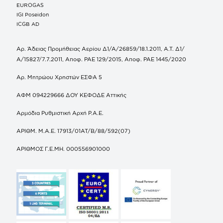
EUROGAS
IGI Poseidon
ICGB AD
Αρ. Άδειας Προμήθειας Αερίου Δ1/Α/26859/18.1.2011, Α.Τ. Δ1/
Α/15827/7.7.2011, Αποφ. ΡΑΕ 129/2015, Αποφ. ΡΑΕ 1445/2020
Αρ. Μητρώου Χρηστών ΕΣΦΑ 5
ΑΦΜ 094229666 ΔΟΥ ΚΕΦΟΔΕ Αττικής
Αρμόδια Ρυθμιστική Αρχή Ρ.Α.Ε.
ΑΡΙΘΜ. Μ.Α.Ε. 17913/01ΑΤ/Β/88/592(07)
ΑΡΙΘΜΟΣ Γ.Ε.ΜΗ. 000556901000