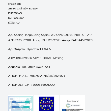
enaon eda
ΔΕΠΑ Διεθνών Έργων
EUROGAS
IGI Poseidon
ICGB AD
Αρ. Άδειας Προμήθειας Αερίου Δ1/Α/26859/18.1.2011, Α.Τ. Δ1/
Α/15827/7.7.2011, Αποφ. ΡΑΕ 129/2015, Αποφ. ΡΑΕ 1445/2020
Αρ. Μητρώου Χρηστών ΕΣΦΑ 5
ΑΦΜ 094229666 ΔΟΥ ΚΕΦΟΔΕ Αττικής
Αρμόδια Ρυθμιστική Αρχή Ρ.Α.Ε.
ΑΡΙΘΜ. Μ.Α.Ε. 17913/01ΑΤ/Β/88/592(07)
ΑΡΙΘΜΟΣ Γ.Ε.ΜΗ. 000556901000