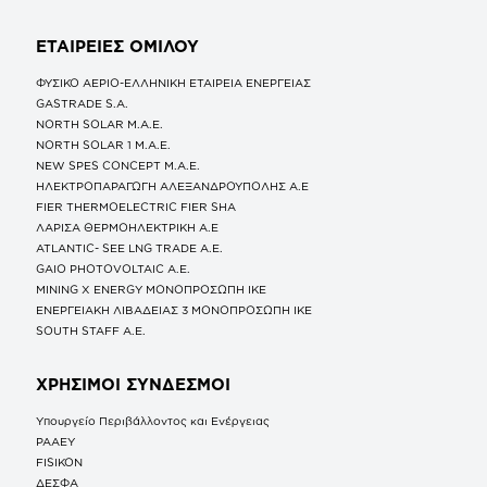
ΕΤΑΙΡΕΙΕΣ
ΟΜΙΛΟΥ
ΦΥΣΙΚΟ ΑΕΡΙΟ-ΕΛΛΗΝΙΚΗ ΕΤΑΙΡΕΙΑ ΕΝΕΡΓΕΙΑΣ
GASTRADE S.A.
NORTH SOLAR M.Α.Ε.
NORTH SOLAR 1 M.Α.Ε.
NEW SPES CONCEPT Μ.Α.Ε.
ΗΛΕΚΤΡΟΠΑΡΑΓΩΓΗ ΑΛΕΞΑΝΔΡΟΥΠΟΛΗΣ A.E
FIER THERMOELECTRIC FIER SHA
ΛΑΡΙΣΑ ΘΕΡΜΟΗΛΕΚΤΡΙΚΗ A.E
ATLANTIC- SEE LNG TRADE A.E.
GAIO PHOTOVOLTAIC Α.Ε.
MINING X ENERGY ΜΟΝΟΠΡΟΣΩΠΗ ΙΚΕ
ΕΝΕΡΓΕΙΑΚΗ ΛΙΒΑΔΕΙΑΣ 3 ΜΟΝΟΠΡΟΣΩΠΗ ΙΚΕ
SOUTH STAFF Α.Ε.
ΧΡΗΣΙΜΟΙ ΣΥΝΔΕΣΜΟΙ
Υπουργείο Περιβάλλοντος και Ενέργειας
ΡΑΑΕΥ
FISIKON
ΔΕΣΦΑ