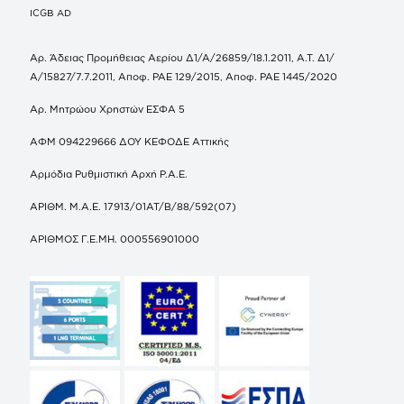
ICGB AD
Αρ. Άδειας Προμήθειας Αερίου Δ1/Α/26859/18.1.2011, Α.Τ. Δ1/
Α/15827/7.7.2011, Αποφ. ΡΑΕ 129/2015, Αποφ. ΡΑΕ 1445/2020
Αρ. Μητρώου Χρηστών ΕΣΦΑ 5
ΑΦΜ 094229666 ΔΟΥ ΚΕΦΟΔΕ Αττικής
Αρμόδια Ρυθμιστική Αρχή Ρ.Α.Ε.
ΑΡΙΘΜ. Μ.Α.Ε. 17913/01ΑΤ/Β/88/592(07)
ΑΡΙΘΜΟΣ Γ.Ε.ΜΗ. 000556901000