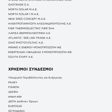
GASTRADE S.A.
NORTH SOLAR M.Α.Ε.
NORTH SOLAR 1 M.Α.Ε.
NEW SPES CONCEPT Μ.Α.Ε.
ΗΛΕΚΤΡΟΠΑΡΑΓΩΓΗ ΑΛΕΞΑΝΔΡΟΥΠΟΛΗΣ A.E
FIER THERMOELECTRIC FIER SHA
ΛΑΡΙΣΑ ΘΕΡΜΟΗΛΕΚΤΡΙΚΗ A.E
ATLANTIC- SEE LNG TRADE A.E.
GAIO PHOTOVOLTAIC Α.Ε.
MINING X ENERGY ΜΟΝΟΠΡΟΣΩΠΗ ΙΚΕ
ΕΝΕΡΓΕΙΑΚΗ ΛΙΒΑΔΕΙΑΣ 3 ΜΟΝΟΠΡΟΣΩΠΗ ΙΚΕ
SOUTH STAFF Α.Ε.
ΧΡΗΣΙΜΟΙ ΣΥΝΔΕΣΜΟΙ
Υπουργείο Περιβάλλοντος και Ενέργειας
ΡΑΑΕΥ
FISIKON
ΔΕΣΦΑ
enaon eda
ΔΕΠΑ Διεθνών Έργων
EUROGAS
IGI Poseidon