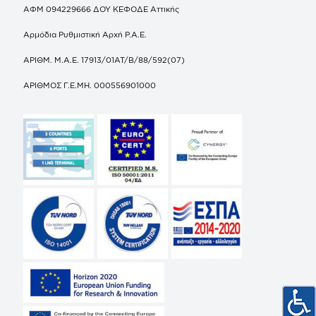
ΑΦΜ 094229666 ΔΟΥ ΚΕΦΟΔΕ Αττικής
Αρμόδια Ρυθμιστική Αρχή Ρ.Α.Ε.
ΑΡΙΘΜ. Μ.Α.Ε. 17913/01ΑΤ/Β/88/592(07)
ΑΡΙΘΜΟΣ Γ.Ε.ΜΗ. 000556901000