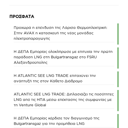
ΠΡΟΣΦΑΤΑ
Προχωρά η επένδυση της Λάρισα Θερμοηλεκτρική:
Στην AVAX η κατασκευή της νέας μονάδας
ηλεκτροπαραγωγής
Η ΔΕΠΑ Εμπορίας ολοκλήρωσε με επιτυχία την πρώτη
παράδοση LNG στη Bulgartransgaz στο FSRU
Αλεξανδρούπολης
Η ATLANTIC SEE LNG TRADE επιταχύνει την
ανάπτυξή της στον Κάθετο Διάδρομο
ATLANTIC SEE LNG TRADE: Διπλασιάζει τις ποσότητες
LNG από τις ΗΠΑ μέσω επέκτασης της συμφωνίας με
τη Venture Global
Η ΔΕΠΑ Εμπορίας κέρδισε τον διαγωνισμό της
Bulgartransgaz για την προμήθεια LNG