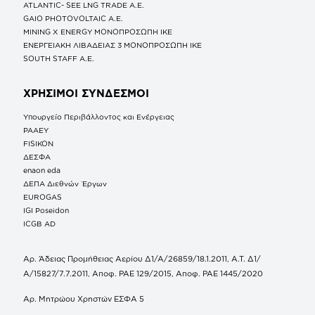
ATLANTIC- SEE LNG TRADE A.E.
GAIO PHOTOVOLTAIC Α.Ε.
MINING X ENERGY ΜΟΝΟΠΡΟΣΩΠΗ ΙΚΕ
ΕΝΕΡΓΕΙΑΚΗ ΛΙΒΑΔΕΙΑΣ 3 ΜΟΝΟΠΡΟΣΩΠΗ ΙΚΕ
SOUTH STAFF Α.Ε.
ΧΡΗΣΙΜΟΙ ΣΥΝΔΕΣΜΟΙ
Υπουργείο Περιβάλλοντος και Ενέργειας
ΡΑΑΕΥ
FISIKON
ΔΕΣΦΑ
enaon eda
ΔΕΠΑ Διεθνών Έργων
EUROGAS
IGI Poseidon
ICGB AD
Αρ. Άδειας Προμήθειας Αερίου Δ1/Α/26859/18.1.2011, Α.Τ. Δ1/
Α/15827/7.7.2011, Αποφ. ΡΑΕ 129/2015, Αποφ. ΡΑΕ 1445/2020
Αρ. Μητρώου Χρηστών ΕΣΦΑ 5