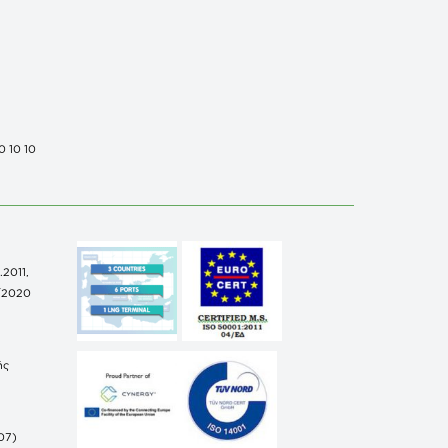
0 10 10
.2011,
/2020
ής
07)