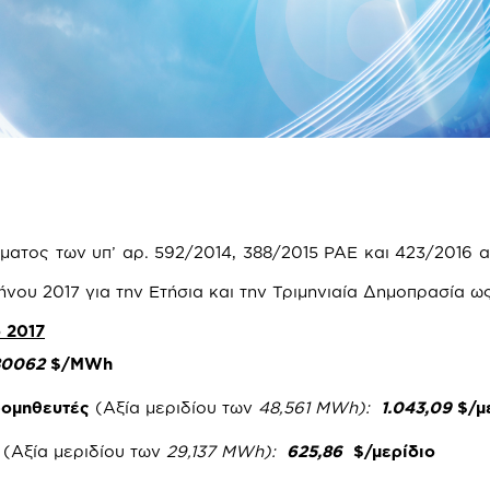
ατος των υπ’ αρ. 592/2014, 388/2015 ΡΑΕ και 423/2016
ήνου 2017 για την Ετήσια και την Τριμηνιαία Δημοπρασία ως
 2017
80062
$/
MWh
Προμηθευτές
(Αξία μεριδίου των
48,561
MWh
):
1.043,09
$/μ
ς
(Αξία μεριδίου των
29,137
MWh
):
625,86
$/μερίδιο