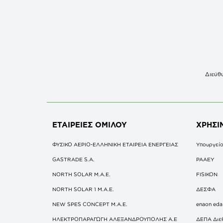
Διεύθυ
ΕΤΑΙΡΕΙΕΣ
ΟΜΙΛΟΥ
ΧΡΗΣΙ
ΦΥΣΙΚΟ ΑΕΡΙΟ-ΕΛΛΗΝΙΚΗ ΕΤΑΙΡΕΙΑ ΕΝΕΡΓΕΙΑΣ
Υπουργείο
GASTRADE S.A.
ΡΑΑΕΥ
NORTH SOLAR M.Α.Ε.
FISIKON
NORTH SOLAR 1 M.Α.Ε.
ΔΕΣΦΑ
NEW SPES CONCEPT Μ.Α.Ε.
enaon eda
ΗΛΕΚΤΡΟΠΑΡΑΓΩΓΗ ΑΛΕΞΑΝΔΡΟΥΠΟΛΗΣ A.E
ΔΕΠΑ Διε