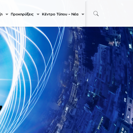
ξη
Προκηρύξεις
Κέντρο Τύπου – Νέα
7