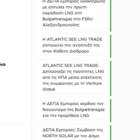
Η ΔΕΠΑ Εμπορίας ολοκλήρωσε
με επιτυχία την πρώτη
παράδοση LNG στη
Bulgartransgaz στο FSRU
Αλεξανδρούπολης
Η ATLANTIC SEE LNG TRADE
επιταχύνει την ανάπτυξή της
στον Κάθετο Διάδρομο
διο
ATLANTIC SEE LNG TRADE:
Διπλασιάζει τις ποσότητες LNG
από τις ΗΠΑ μέσω επέκτασης
της συμφωνίας με τη Venture
Global
Η ΔΕΠΑ Εμπορίας κέρδισε τον
διαγωνισμό της Bulgartransgaz
για την προμήθεια LNG
ΔΕΠΑ Εμπορίας: Σύμβαση της
NORTH SOLAR με τον Δήμο