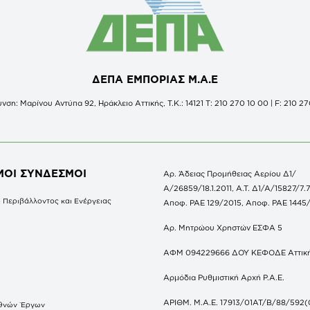
ΔΕΠΑ ΕΜΠΟΡΙΑΣ Μ.Α.Ε
νση: Μαρίνου Αντύπα 92, Ηράκλειο Αττικής, Τ.Κ.: 14121 Τ: 210 270 10 00 | F: 210 27
ΜΟΙ ΣΥΝΔΕΣΜΟΙ
Αρ. Άδειας Προμήθειας Αερίου Δ1/
Α/26859/18.1.2011, Α.Τ. Δ1/Α/15827/7.7
 Περιβάλλοντος και Ενέργειας
Αποφ. ΡΑΕ 129/2015, Αποφ. ΡΑΕ 1445
Αρ. Μητρώου Χρηστών ΕΣΦΑ 5
ΑΦΜ 094229666 ΔΟΥ ΚΕΦΟΔΕ Αττικ
Αρμόδια Ρυθμιστική Αρχή Ρ.Α.Ε.
ΑΡΙΘΜ. Μ.Α.Ε. 17913/01ΑΤ/Β/88/592(
θνών Έργων