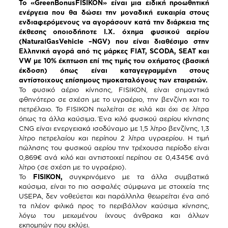
Το «
Green
Bonus
FISIKON
» είναι μια ειδική προωθητική
ενέργεια που θα δώσει την μοναδική ευκαιρία στους
ενδιαφερόμενους να αγοράσουν κατά την διάρκεια της
έκθεσης οποιοδήποτε Ι.Χ. όχημα φυσικού αερίου
(
Natural
Gas
Vehicle
–
NGV
) που είναι διαθέσιμο στην
Ελληνική αγορά από τις μάρκες
FIAT
,
SCODA
,
SEAT
και
VW
με 10% έκπτωση επί της τιμής του οχήματος (βασική
έκδοση) όπως είναι καταγεγραμμένη στους
αντίστοιχους επίσημους τιμοκαταλόγους των εταιρειών.
Το φυσικό αέριο κίνησης, FISIKON, είναι σημαντικά
φθηνότερο σε σχέση με το υγραέριο, την βενζίνη και το
πετρέλαιο. Το FISIKON πωλείται σε κιλά και όχι σε λίτρα
όπως τα άλλα καύσιμα.
Ένα κιλό φυσικού αερίου κίνησης
CNG είναι ενεργειακά ισοδύναμο με 1,5 λίτρο βενζίνης, 1,3
λίτρο πετρελαίου και περίπου 2 λίτρα υγραερίου. Η τιμή
πώλησης του φυσικού αερίου την τρέχουσα περίοδο είναι
0,869€ ανά κιλό και αντιστοιχεί περίπου σε 0,4345€ ανά
λίτρο (σε σχέση με το υγραέριο).
Το
FISIKON
,
συγκρινόμενο με τα άλλα συμβατικά
καύσιμα, είναι το πιο ασφαλές σύμφωνα με στοιχεία της
USEPA, δεν νοθεύεται και παράλληλα θεωρείται ένα από
τα πλέον φιλικά προς το περιβάλλον καύσιμα κίνησης,
λόγω του μειωμένου ίχνους άνθρακα και άλλων
εκπομπών που εκλύει.