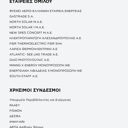
ΕΤΑΙΡΕΙΕΣ
ΟΜΙΛΟΥ
ΦΥΣΙΚΟ ΑΕΡΙΟ-ΕΛΛΗΝΙΚΗ ΕΤΑΙΡΕΙΑ ΕΝΕΡΓΕΙΑΣ
GASTRADE S.A.
NORTH SOLAR M.Α.Ε.
NORTH SOLAR 1 M.Α.Ε.
NEW SPES CONCEPT Μ.Α.Ε.
ΗΛΕΚΤΡΟΠΑΡΑΓΩΓΗ ΑΛΕΞΑΝΔΡΟΥΠΟΛΗΣ A.E
FIER THERMOELECTRIC FIER SHA
ΛΑΡΙΣΑ ΘΕΡΜΟΗΛΕΚΤΡΙΚΗ A.E
ATLANTIC- SEE LNG TRADE A.E.
GAIO PHOTOVOLTAIC Α.Ε.
MINING X ENERGY ΜΟΝΟΠΡΟΣΩΠΗ ΙΚΕ
ΕΝΕΡΓΕΙΑΚΗ ΛΙΒΑΔΕΙΑΣ 3 ΜΟΝΟΠΡΟΣΩΠΗ ΙΚΕ
SOUTH STAFF Α.Ε.
ΧΡΗΣΙΜΟΙ ΣΥΝΔΕΣΜΟΙ
Υπουργείο Περιβάλλοντος και Ενέργειας
ΡΑΑΕΥ
FISIKON
ΔΕΣΦΑ
enaon eda
ΔΕΠΑ Διεθνών Έργων