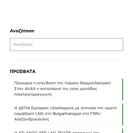
Αναζήτηση
ΠΡΟΣΦΑΤΑ
Προχωρά η επένδυση της Λάρισα Θερμοηλεκτρική:
Στην AVAX η κατασκευή της νέας μονάδας
ηλεκτροπαραγωγής
Η ΔΕΠΑ Εμπορίας ολοκλήρωσε με επιτυχία την πρώτη
παράδοση LNG στη Bulgartransgaz στο FSRU
Αλεξανδρούπολης
Η ATLANTIC SEE LNG TRADE επιταχύνει την