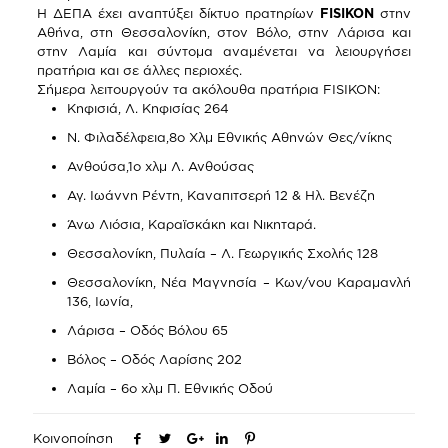
Η ΔΕΠΑ έχει αναπτύξει δίκτυο πρατηρίων
FISIKON
στην
Αθήνα, στη Θεσσαλονίκη, στον Βόλο, στην Λάρισα και
στην Λαμία και σύντομα αναμένεται να λειουργήσει
πρατήρια και σε άλλες περιοχές.
Σήμερα λειτουργούν τα ακόλουθα πρατήρια FISIKON:
Κηφισιά, Λ. Κηφισίας 264
Ν. Φιλαδέλφεια,8ο Χλμ Εθνικής Αθηνών Θες/νίκης
Ανθούσα,1ο χλμ Λ. Ανθούσας
Αγ. Ιωάννη Ρέντη, Καναπιτσερή 12 & Ηλ. Βενέζη
Άνω Λιόσια, Καραϊσκάκη και Νικηταρά.
Θεσσαλονίκη, Πυλαία – Λ. Γεωργικής Σχολής 128
Θεσσαλονίκη, Νέα Μαγνησία – Κων/νου Καραμανλή
136, Ιωνία,
Λάρισα – Οδός Βόλου 65
Βόλος – Οδός Λαρίσης 202
Λαμία – 6ο χλμ Π. Εθνικής Οδού
Κοινοποίηση