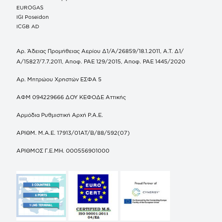
EUROGAS
IGI Poseidon
ICGB AD
Αρ. Άδειας Προμήθειας Αερίου Δ1/Α/26859/18.1.2011, Α.Τ. Δ1/
Α/15827/7.7.2011, Αποφ. ΡΑΕ 129/2015, Αποφ. ΡΑΕ 1445/2020
Αρ. Μητρώου Χρηστών ΕΣΦΑ 5
ΑΦΜ 094229666 ΔΟΥ ΚΕΦΟΔΕ Αττικής
Αρμόδια Ρυθμιστική Αρχή Ρ.Α.Ε.
ΑΡΙΘΜ. Μ.Α.Ε. 17913/01ΑΤ/Β/88/592(07)
ΑΡΙΘΜΟΣ Γ.Ε.ΜΗ. 000556901000