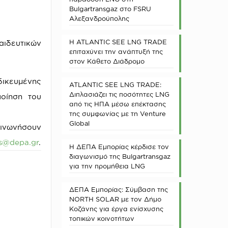
Bulgartransgaz στο FSRU
Αλεξανδρούπολης
Η ATLANTIC SEE LNG TRADE
αιδευτικών
επιταχύνει την ανάπτυξή της
στον Κάθετο Διάδρομο
δικευμένης
ATLANTIC SEE LNG TRADE:
Διπλασιάζει τις ποσότητες LNG
ποίηση του
από τις ΗΠΑ μέσω επέκτασης
της συμφωνίας με τη Venture
Global
οινωνήσουν
is@depa.gr
.
Η ΔΕΠΑ Εμπορίας κέρδισε τον
διαγωνισμό της Bulgartransgaz
για την προμήθεια LNG
ΔΕΠΑ Εμπορίας: Σύμβαση της
NORTH SOLAR με τον Δήμο
Κοζάνης για έργα ενίσχυσης
τοπικών κοινοτήτων