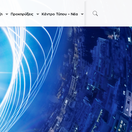
ξη
Προκηρύξεις
Κέντρο Τύπου – Νέα