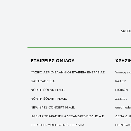
Διεύθυ
ΕΤΑΙΡΕΙΕΣ
ΟΜΙΛΟΥ
ΧΡΗΣΙ
ΦΥΣΙΚΟ ΑΕΡΙΟ-ΕΛΛΗΝΙΚΗ ΕΤΑΙΡΕΙΑ ΕΝΕΡΓΕΙΑΣ
Υπουργείο
GASTRADE S.A.
ΡΑΑΕΥ
NORTH SOLAR M.Α.Ε.
FISIKON
NORTH SOLAR 1 M.Α.Ε.
ΔΕΣΦΑ
NEW SPES CONCEPT Μ.Α.Ε.
enaon eda
ΗΛΕΚΤΡΟΠΑΡΑΓΩΓΗ ΑΛΕΞΑΝΔΡΟΥΠΟΛΗΣ A.E
ΔΕΠΑ Διε
FIER THERMOELECTRIC FIER SHA
EUROGA