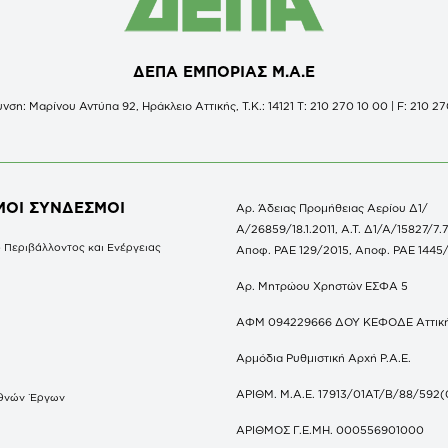
ΔΕΠΑ ΕΜΠΟΡΙΑΣ Μ.Α.Ε
νση: Μαρίνου Αντύπα 92, Ηράκλειο Αττικής, Τ.Κ.: 14121 Τ: 210 270 10 00 | F: 210 27
ΜΟΙ ΣΥΝΔΕΣΜΟΙ
Αρ. Άδειας Προμήθειας Αερίου Δ1/
Α/26859/18.1.2011, Α.Τ. Δ1/Α/15827/7.7
 Περιβάλλοντος και Ενέργειας
Αποφ. ΡΑΕ 129/2015, Αποφ. ΡΑΕ 1445
Αρ. Μητρώου Χρηστών ΕΣΦΑ 5
ΑΦΜ 094229666 ΔΟΥ ΚΕΦΟΔΕ Αττικ
Αρμόδια Ρυθμιστική Αρχή Ρ.Α.Ε.
ΑΡΙΘΜ. Μ.Α.Ε. 17913/01ΑΤ/Β/88/592(
θνών Έργων
S
ΑΡΙΘΜΟΣ Γ.Ε.ΜΗ. 000556901000