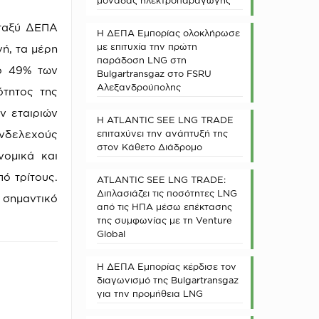
μονάδας ηλεκτροπαραγωγής
εταξύ ΔΕΠΑ
Η ΔΕΠΑ Εμπορίας ολοκλήρωσε
με επιτυχία την πρώτη
γή, τα μέρη
παράδοση LNG στη
το 49% των
Bulgartransgaz στο FSRU
Αλεξανδρούπολης
ότητος της
ν εταιριών
Η ATLANTIC SEE LNG TRADE
ενδελεχούς
επιταχύνει την ανάπτυξή της
στον Κάθετο Διάδρομο
νομικά και
ό τρίτους.
ATLANTIC SEE LNG TRADE:
Διπλασιάζει τις ποσότητες LNG
σημαντικό
από τις ΗΠΑ μέσω επέκτασης
της συμφωνίας με τη Venture
Global
Η ΔΕΠΑ Εμπορίας κέρδισε τον
διαγωνισμό της Bulgartransgaz
για την προμήθεια LNG