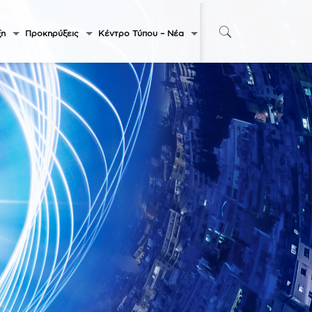
ξη
Προκηρύξεις
Κέντρο Τύπου – Νέα