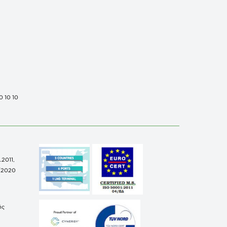
0 10 10
.2011,
/2020
ής