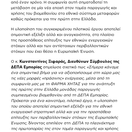
από έναν χρόνο. Η συμφωνία αυτή σηματοδοτεί τη
μετάβαση σε μία νέα εποχή στον τομέα παραγωγής και
χρήσης του βιομεθανίου στο εθνικό σύστημα μεταφορών
καθώς πρόκειται για την πρώτη στην Ελλάδα.
Η υλοποίηση του συγκεκριμένου πιλοτικού έργου αποτελεί
σημαντική εξέλιξη αλλά και αναγκαιότητα, στο πλαίσιο
της προσπάθειας επίτευξης των εθνικών ενεργειακών
στόχων αλλά και των αντίστοιχων περιβαλλοντικών
στόχων που έχει θέσει η Ευρωπαϊκή Ένωση.
Ο κ.
Κωνσταντίνος Ξιφαράς, Διευθύνων Σύμβουλος της
ΔΕΠΑ Εμπορίας
σημείωσε σχετικά πως
«Σ
ήμερα κάναμε
ένα σημαντικό βήμα για να αξιοποιήσουμε στη χώρα μας
τις νέες μορφές «πράσινης» ενέργειας, μέσα από τη
συμφωνία μας με τη ΦΑΡΜΑ ΧΗΤΑΣ για την ανάπτυξη
της πρώτης στην Ελλάδα μονάδας παραγωγής
συμπιεσμένου βιομεθανίου από τη ΔΕΠΑ Εμπορίας.
Πρόκειται για ένα καινοτόμο, πιλοτικό έργο, η υλοποίηση
του οποίου αποτελεί σημαντική εξέλιξη για την εθνική
ενεργειακή στρατηγική αλλά και για την προσπάθεια
επίτευξης των περιβαλλοντικών στόχων της Ευρωπαϊκής
Ένωσης,
δίνοντας επιπλέον στη
ΔΕΠΑ το πλεονέκτημα
της πρωτοπορίας της στον τομέα παραγωγής και
χρήσης