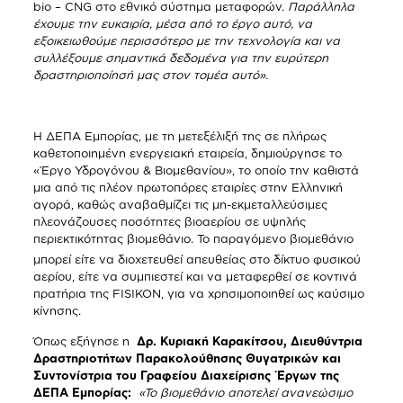
bio – CNG στο εθνικό σύστημα μεταφορών.
Παράλληλα
έχουμε την ευκαιρία, μέσα από το έργο αυτό, να
εξοικειωθούμε περισσότερο με την τεχνολογία και να
συλλέξουμε σημαντικά δεδομένα για την ευρύτερη
δραστηριοποίησή μας στον τομέα αυτό».
Η ΔΕΠΑ Εμπορίας, με τη μετεξέλιξή της σε πλήρως
καθετοποιημένη ενεργειακή εταιρεία, δημιούργησε το
«Έργο Υδρογόνου & Βιομεθανίου», το οποίο την καθιστά
μια από τις πλέον πρωτοπόρες εταιρίες στην Ελληνική
αγορά, καθώς αναβαθμίζει τις μη-εκμεταλλεύσιμες
πλεονάζουσες ποσότητες βιοαερίου σε υψηλής
περιεκτικότητας βιομεθάνιο. Το παραγόμενο βιομεθάνιο
μπορεί είτε να διοχετευθεί απευθείας στο δίκτυο φυσικού
αερίου, είτε να συμπιεστεί και να μεταφερθεί σε κοντινά
πρατήρια της FISIKON, για να χρησιμοποιηθεί ως καύσιμο
κίνησης.
Όπως εξήγησε η
Δρ. Κυριακή Καρακίτσου, Διευθύντρια
Δραστηριοτήτων Παρακολούθησης Θυγατρικών και
Συντονίστρια του Γραφείου Διαχείρισης Έργων της
ΔΕΠΑ Εμπορίας:
«Το βιομεθάνιο αποτελεί ανανεώσιμο