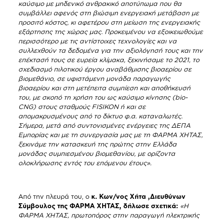
καύσιμο με μηδενικό ανθρακικό αποτύπωμα που θα
συμβάλλει αφενός στη βιώσιμη ενεργειακή μετάβαση με
προσιτό κόστος, κι αφετέρου στη μείωση της ενεργειακής
εξάρτησης της χώρας μας. Προκειμένου να εξοικειωθούμε
περισσότερο με τις αντίστοιχες τεχνολογίες και να
συλλεχθούν τα δεδομένα για την αξιολόγησή τους και την
επέκτασή τους σε ευρεία κλίμακα, ξεκινήσαμε το 2021, το
σχεδιασμό πιλοτικού έργου αναβάθμισης βιοαερίου σε
βιομεθάνιο, σε υφιστάμενη μονάδα παραγωγής
βιοαερίου και στη μετέπειτα συμπίεση και αποθήκευσή
του, με σκοπό τη χρήση του ως καύσιμο κίνησης (bio-
CNG) στους σταθμούς FISIKON ή και σε
απομακρυσμένους από το δίκτυο φ.α. καταναλωτές.
Σήμερα, μετά από συντονισμένες ενέργειες της ΔΕΠΑ
Εμπορίας και με τη συνεργασία μας με τη ΦΑΡΜΑ ΧΗΤΑΣ,
ξεκινάμε την κατασκευή της πρώτης στην Ελλάδα
μονάδας συμπιεσμένου βιομεθανίου, με ορίζοντα
ολοκλήρωσης εντός του επόμενου έτους».
Από την πλευρά του, ο
κ. Κων/νος Χήτα ,Διευθύνων
Σύμβουλος της ΦΑΡΜΑ ΧΗΤΑΣ, δήλωσε σχετικά:
«Η
ΦΑΡΜΑ ΧΗΤΑΣ, πρωτοπόρος στην παραγωγή ηλεκτρικής