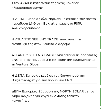
Στην AVAX η κατασκευή της νέας μονάδας
ηλεκτροπαραγωγής
Η ΔΕΠΑ Εμπορίας ολοκλήρωσε με επιτυχία την πρώτη
παράδοση LNG στη Bulgartransgaz στο FSRU
Αλεξανδρούπολης
Η ATLANTIC SEE LNG TRADE επιταχύνει την
ανάπτυξή της στον Κάθετο Διάδρομο
ATLANTIC SEE LNG TRADE: Διπλασιάζει τις ποσότητες
LNG από τις ΗΠΑ μέσω επέκτασης της συμφωνίας με
τη Venture Global
Η ΔΕΠΑ Εμπορίας κέρδισε τον διαγωνισμό της
Bulgartransgaz για την προμήθεια LNG
ΔΕΠΑ Εμπορίας: Σύμβαση της NORTH SOLAR με τον
Δήμο Κοζάνης για έργα ενίσχυσης τοπικών
κοινοτήτων