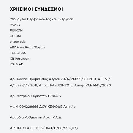
ΧΡΗΣΙΜΟΙ ΣΥΝΔΕΣΜΟΙ
Υπουργείο Περιβάλλοντος και Ενέργειας
ΡΑΑΕΥ
FISIKON
ΔΕΣΦΑ
enaon eda
ΔΕΠΑ Διεθνών Έργων
EUROGAS
IGI Poseidon
ICGB AD
Αρ. Άδειας Προμήθειας Αερίου Δ1/Α/26859/18.1.2011, Α.Τ. Δ1/
Α/15827/7.7.2011, Αποφ. ΡΑΕ 129/2015, Αποφ. ΡΑΕ 1445/2020
Αρ. Μητρώου Χρηστών ΕΣΦΑ 5
ΑΦΜ 094229666 ΔΟΥ ΚΕΦΟΔΕ Αττικής
Αρμόδια Ρυθμιστική Αρχή Ρ.Α.Ε.
ΑΡΙΘΜ. Μ.Α.Ε. 17913/01ΑΤ/Β/88/592(07)