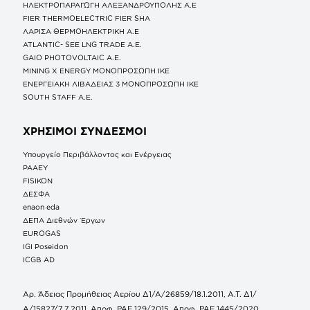
ΗΛΕΚΤΡΟΠΑΡΑΓΩΓΗ ΑΛΕΞΑΝΔΡΟΥΠΟΛΗΣ A.E
FIER THERMOELECTRIC FIER SHA
ΛΑΡΙΣΑ ΘΕΡΜΟΗΛΕΚΤΡΙΚΗ A.E
ATLANTIC- SEE LNG TRADE A.E.
GAIO PHOTOVOLTAIC Α.Ε.
MINING X ENERGY ΜΟΝΟΠΡΟΣΩΠΗ ΙΚΕ
ΕΝΕΡΓΕΙΑΚΗ ΛΙΒΑΔΕΙΑΣ 3 ΜΟΝΟΠΡΟΣΩΠΗ ΙΚΕ
SOUTH STAFF Α.Ε.
ΧΡΗΣΙΜΟΙ ΣΥΝΔΕΣΜΟΙ
Υπουργείο Περιβάλλοντος και Ενέργειας
ΡΑΑΕΥ
FISIKON
ΔΕΣΦΑ
enaon eda
ΔΕΠΑ Διεθνών Έργων
EUROGAS
IGI Poseidon
ICGB AD
Αρ. Άδειας Προμήθειας Αερίου Δ1/Α/26859/18.1.2011, Α.Τ. Δ1/
Α/15827/7.7.2011, Αποφ. ΡΑΕ 129/2015, Αποφ. ΡΑΕ 1445/2020