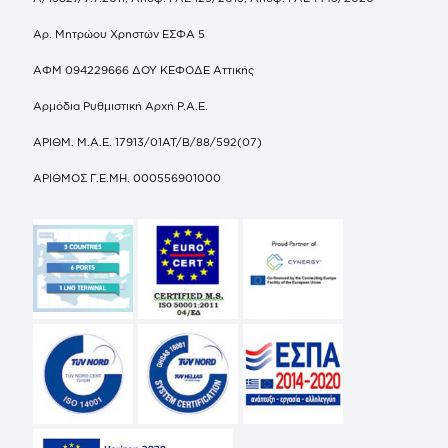
Αρ. Μητρώου Χρηστών ΕΣΦΑ 5
ΑΦΜ 094229666 ΔΟΥ ΚΕΦΟΔΕ Αττικής
Αρμόδια Ρυθμιστική Αρχή Ρ.Α.Ε.
ΑΡΙΘΜ. Μ.Α.Ε. 17913/01ΑΤ/Β/88/592(07)
ΑΡΙΘΜΟΣ Γ.Ε.ΜΗ. 000556901000