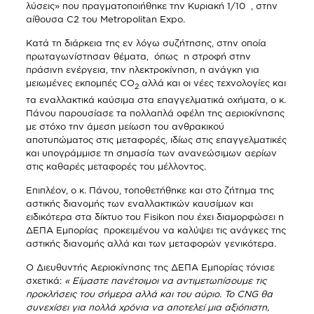
λύσεις» που πραγματοποιήθηκε την Κυριακή 1/10 , στην
αίθουσα C2 του Μetropolitan Expo.
Kατά τη διάρκεια της εν λόγω συζήτησης, στην οποία
πρωταγωνίστησαν θέματα, όπως η στροφή στην
πράσινη ενέργεια, την ηλεκτροκίνηση, η ανάγκη για
μειωμένες εκπομπές CO
αλλά και οι νέες τεχνολογίες και
2
τα εναλλακτικά καύσιμα στα επαγγελματικά οχήματα, ο κ.
Πάνου παρουσίασε τα πολλαπλά οφέλη της αεριοκίνησης
με στόχο την άμεση μείωση του ανθρακικού
αποτυπώματος στις μεταφορές, ιδίως στις επαγγελματικές
και υπογράμμισε τη σημασία των ανανεώσιμων αερίων
στις καθαρές μεταφορές του μέλλοντος.
Επιπλέον, ο κ. Πάνου, τοποθετήθηκε και στο ζήτημα της
αστικής διανομής των εναλλακτικών καυσίμων και
ειδικότερα στα δίκτυο του Fisikon που έχει διαμορφώσει η
ΔΕΠΑ Eμπορίας προκειμένου να καλύψει τις ανάγκες της
αστικής διανομής αλλά και των μεταφορών γενικότερα.
Ο Διευθυντής Αεριοκίνησης της ΔΕΠΑ Εμπορίας τόνισε
σχετικά:
« Είμαστε πανέτοιμοι να αντιμετωπίσουμε τις
προκλήσεις του σήμερα αλλά και του αύριο.
Το
CNG
θα
συνεχίσει για πολλά χρόνια να αποτελεί μια αξιόπιστη,