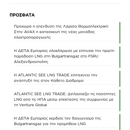
ΠΡΟΣΦΑΤΑ
Προχωρά η επένδυση της Λάρισα Θερμοηλεκτρική:
Στην AVAX η κατασκευή της νέας μονάδας
ηλεκτροπαραγωγής
Η ΔΕΠΑ Εμπορίας ολοκλήρωσε με επιτυχία την πρώτη
παράδοση LNG στη Bulgartransgaz στο FSRU
Αλεξανδρούπολης
Η ATLANTIC SEE LNG TRADE επιταχύνει την
ανάπτυξή της στον Κάθετο Διάδρομο
ATLANTIC SEE LNG TRADE: Διπλασιάζει τις ποσότητες
LNG από τις ΗΠΑ μέσω επέκτασης της συμφωνίας με
τη Venture Global
Η ΔΕΠΑ Εμπορίας κέρδισε τον διαγωνισμό της
Bulgartransgaz για την προμήθεια LNG