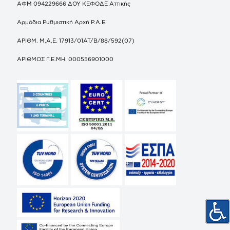
ΑΦΜ 094229666 ΔΟΥ ΚΕΦΟΔΕ Αττικής
Αρμόδια Ρυθμιστική Αρχή Ρ.Α.Ε.
ΑΡΙΘΜ. Μ.Α.Ε. 17913/01ΑΤ/Β/88/592(07)
ΑΡΙΘΜΟΣ Γ.Ε.ΜΗ. 000556901000