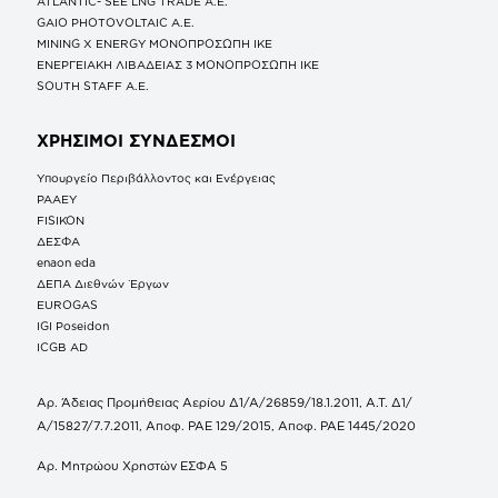
ATLANTIC- SEE LNG TRADE A.E.
GAIO PHOTOVOLTAIC Α.Ε.
MINING X ENERGY ΜΟΝΟΠΡΟΣΩΠΗ ΙΚΕ
ΕΝΕΡΓΕΙΑΚΗ ΛΙΒΑΔΕΙΑΣ 3 ΜΟΝΟΠΡΟΣΩΠΗ ΙΚΕ
SOUTH STAFF Α.Ε.
ΧΡΗΣΙΜΟΙ ΣΥΝΔΕΣΜΟΙ
Υπουργείο Περιβάλλοντος και Ενέργειας
ΡΑΑΕΥ
FISIKON
ΔΕΣΦΑ
enaon eda
ΔΕΠΑ Διεθνών Έργων
EUROGAS
IGI Poseidon
ICGB AD
Αρ. Άδειας Προμήθειας Αερίου Δ1/Α/26859/18.1.2011, Α.Τ. Δ1/
Α/15827/7.7.2011, Αποφ. ΡΑΕ 129/2015, Αποφ. ΡΑΕ 1445/2020
Αρ. Μητρώου Χρηστών ΕΣΦΑ 5