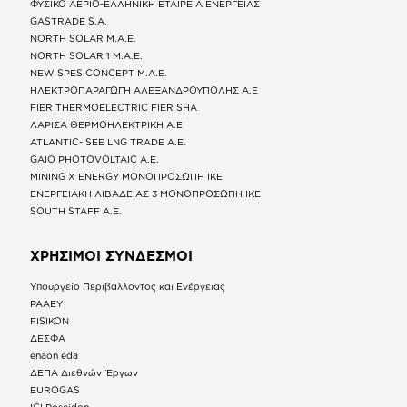
ΦΥΣΙΚΟ ΑΕΡΙΟ-ΕΛΛΗΝΙΚΗ ΕΤΑΙΡΕΙΑ ΕΝΕΡΓΕΙΑΣ
GASTRADE S.A.
NORTH SOLAR M.Α.Ε.
NORTH SOLAR 1 M.Α.Ε.
NEW SPES CONCEPT Μ.Α.Ε.
ΗΛΕΚΤΡΟΠΑΡΑΓΩΓΗ ΑΛΕΞΑΝΔΡΟΥΠΟΛΗΣ A.E
FIER THERMOELECTRIC FIER SHA
ΛΑΡΙΣΑ ΘΕΡΜΟΗΛΕΚΤΡΙΚΗ A.E
ATLANTIC- SEE LNG TRADE A.E.
GAIO PHOTOVOLTAIC Α.Ε.
MINING X ENERGY ΜΟΝΟΠΡΟΣΩΠΗ ΙΚΕ
ΕΝΕΡΓΕΙΑΚΗ ΛΙΒΑΔΕΙΑΣ 3 ΜΟΝΟΠΡΟΣΩΠΗ ΙΚΕ
SOUTH STAFF Α.Ε.
ΧΡΗΣΙΜΟΙ ΣΥΝΔΕΣΜΟΙ
Υπουργείο Περιβάλλοντος και Ενέργειας
ΡΑΑΕΥ
FISIKON
ΔΕΣΦΑ
enaon eda
ΔΕΠΑ Διεθνών Έργων
EUROGAS
IGI Poseidon