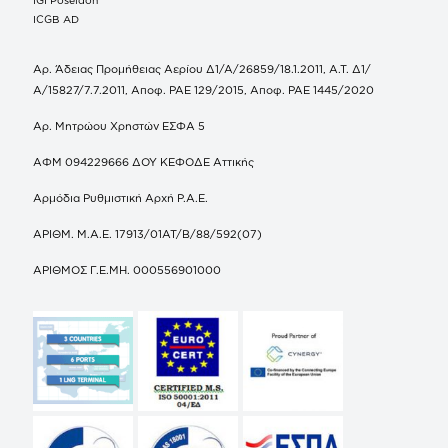
ICGB AD
Αρ. Άδειας Προμήθειας Αερίου Δ1/Α/26859/18.1.2011, Α.Τ. Δ1/
Α/15827/7.7.2011, Αποφ. ΡΑΕ 129/2015, Αποφ. ΡΑΕ 1445/2020
Αρ. Μητρώου Χρηστών ΕΣΦΑ 5
ΑΦΜ 094229666 ΔΟΥ ΚΕΦΟΔΕ Αττικής
Αρμόδια Ρυθμιστική Αρχή Ρ.Α.Ε.
ΑΡΙΘΜ. Μ.Α.Ε. 17913/01ΑΤ/Β/88/592(07)
ΑΡΙΘΜΟΣ Γ.Ε.ΜΗ. 000556901000