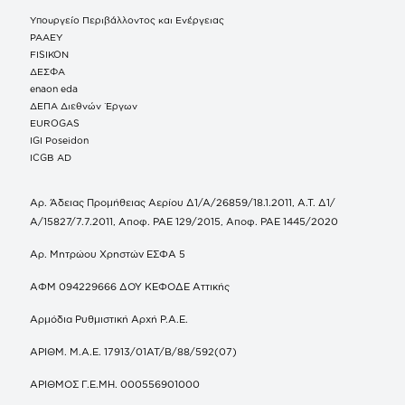
Υπουργείο Περιβάλλοντος και Ενέργειας
ΡΑΑΕΥ
FISIKON
ΔΕΣΦΑ
enaon eda
ΔΕΠΑ Διεθνών Έργων
EUROGAS
IGI Poseidon
ICGB AD
Αρ. Άδειας Προμήθειας Αερίου Δ1/Α/26859/18.1.2011, Α.Τ. Δ1/
Α/15827/7.7.2011, Αποφ. ΡΑΕ 129/2015, Αποφ. ΡΑΕ 1445/2020
Αρ. Μητρώου Χρηστών ΕΣΦΑ 5
ΑΦΜ 094229666 ΔΟΥ ΚΕΦΟΔΕ Αττικής
Αρμόδια Ρυθμιστική Αρχή Ρ.Α.Ε.
ΑΡΙΘΜ. Μ.Α.Ε. 17913/01ΑΤ/Β/88/592(07)
ΑΡΙΘΜΟΣ Γ.Ε.ΜΗ. 000556901000