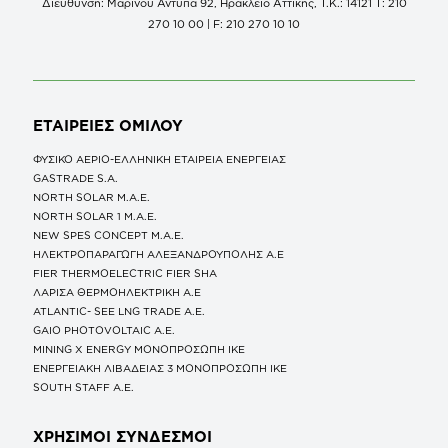
Διεύθυνση: Μαρίνου Αντύπα 92, Ηράκλειο Αττικής, Τ.Κ.: 14121 Τ: 210
270 10 00 | F: 210 270 10 10
ΕΤΑΙΡΕΙΕΣ
ΟΜΙΛΟΥ
ΦΥΣΙΚΟ ΑΕΡΙΟ-ΕΛΛΗΝΙΚΗ ΕΤΑΙΡΕΙΑ ΕΝΕΡΓΕΙΑΣ
GASTRADE S.A.
NORTH SOLAR M.Α.Ε.
NORTH SOLAR 1 M.Α.Ε.
NEW SPES CONCEPT Μ.Α.Ε.
ΗΛΕΚΤΡΟΠΑΡΑΓΩΓΗ ΑΛΕΞΑΝΔΡΟΥΠΟΛΗΣ A.E
FIER THERMOELECTRIC FIER SHA
ΛΑΡΙΣΑ ΘΕΡΜΟΗΛΕΚΤΡΙΚΗ A.E
ATLANTIC- SEE LNG TRADE A.E.
GAIO PHOTOVOLTAIC Α.Ε.
MINING X ENERGY ΜΟΝΟΠΡΟΣΩΠΗ ΙΚΕ
ΕΝΕΡΓΕΙΑΚΗ ΛΙΒΑΔΕΙΑΣ 3 ΜΟΝΟΠΡΟΣΩΠΗ ΙΚΕ
SOUTH STAFF Α.Ε.
ΧΡΗΣΙΜΟΙ ΣΥΝΔΕΣΜΟΙ