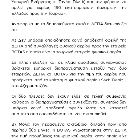
Υπουργό Ενέργειας κ. Τανέρ Γιλντίζ και τον φέρουν να
ομιλεί για «χρέος 190 εκατομμυρίων δολαρίων της
Ελλάδος προς την Τουρκία».
Αναφορικά με τα δημοσιεύματα αυτά η ΔΕΠΑ διευκρινίζει
ότι:
Α) Δεν υπάρχει οποιαδήποτε κοινά αποδεκτή οφειλή της
ΔΕΠΑ από συναλλαγές φυσικού αερίου προς την εταιρεία
BOTAS η οποία είναι η τουρκική εταιρεία φυσικού αερίου.
Σε πλήρη εξέλιξη και σε κλίμα αμοιβαίας συνεργασίας
βρίσκεται εμπορική διαπραγμάτευση μεταξύ των δύο
εταιρειών, ΔΕΠΑ και BOTAS για την τιμή του αερίου που
προέρχεται από το κοίτασμα φυσικού αερίου Sach Deniz I,
στο Αζερμπαιτζάν.
Οι δύο πλευρές δεν έχουν έλθει σε τελική συμφωνία
καθ’όσον οι διαπραγματεύσεις συνεχίζονται, συνεπώς δεν
υπάρχει κοινά αποδεκτή οφειλή ώστε να καταστεί
απαιτητή από οποιονδήποτε και να τακτοποιηθεί.
Β) Μόλις τον περασμένο Οκτώβριο, δηλαδή πριν από
περίπου δύο μήνες, η BOTAS γνωστοποίησε στην ΔΕΠΑ
την τιμή προμήθειας του φυσικού αερίου στην οποία είχε