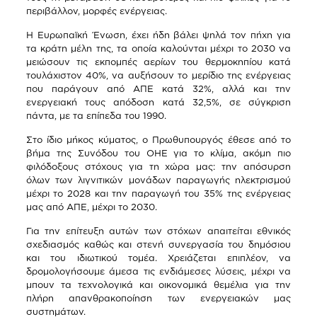
περιβάλλον, μορφές ενέργειας.
Η Ευρωπαϊκή Ένωση, έχει ήδη βάλει ψηλά τον πήχη για
τα κράτη μέλη της, τα οποία καλούνται μέχρι το 2030 να
μειώσουν τις εκπομπές αερίων του θερμοκηπίου κατά
τουλάχιστον 40%, να αυξήσουν το μερίδιο της ενέργειας
που παράγουν από ΑΠΕ κατά 32%, αλλά και την
ενεργειακή τους απόδοση κατά 32,5%, σε σύγκριση
πάντα, με τα επίπεδα του 1990.
Στο ίδιο μήκος κύματος, ο Πρωθυπουργός έθεσε από το
βήμα της Συνόδου του ΟΗΕ για το κλίμα, ακόμη πιο
φιλόδοξους στόχους για τη χώρα μας: την απόσυρση
όλων των λιγνιτικών μονάδων παραγωγής ηλεκτρισμού
μέχρι το 2028 και την παραγωγή του 35% της ενέργειας
μας από ΑΠΕ, μέχρι το 2030.
Για την επίτευξη αυτών των στόχων απαιτείται εθνικός
σχεδιασμός καθώς και στενή συνεργασία του δημόσιου
και του ιδιωτικού τομέα. Χρειάζεται επιπλέον, να
δρομολογήσουμε άμεσα τις ενδιάμεσες λύσεις, μέχρι να
μπουν τα τεχνολογικά και οικονομικά θεμέλια για την
πλήρη απανθρακοποίηση των ενεργειακών μας
συστημάτων.