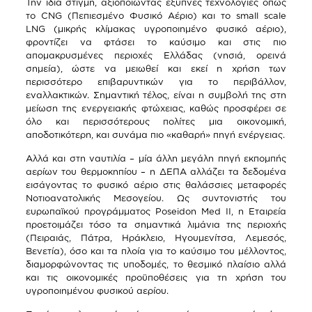
Την ίδια στιγμή, αξιοποιώντας έξυπνες τεχνολογίες όπως
το
CNG
(Πεπιεσμένο Φυσικό Αέριο) και το
small
scale
LNG
(μικρής κλίμακας υγροποιημένο φυσικό αέριο),
φροντίζει να φτάσει το καύσιμο και στις πιο
απομακρυσμένες περιοχές Ελλάδας (νησιά, ορεινά
σημεία), ώστε να μειωθεί και εκεί η χρήση των
περισσότερο επιβαρυντικών για το περιβάλλον,
εναλλακτικών. Σημαντική τέλος, είναι η συμβολή της στη
μείωση της ενεργειακής φτώχειας, καθώς προσφέρει σε
όλο και περισσότερους πολίτες μια οικονομική,
αποδοτικότερη, και συνάμα πιο «καθαρή» πηγή ενέργειας.
Αλλά και στη ναυτιλία – μία άλλη μεγάλη πηγή εκπομπής
αερίων του θερμοκηπίου – η ΔΕΠΑ αλλάζει τα δεδομένα
εισάγοντας το φυσικό αέριο στις θαλάσσιες μεταφορές
Νοτιοανατολικής Μεσογείου. Ως συντονιστής του
ευρωπαϊκού προγράμματος
Poseidon
Med
II
, η Εταιρεία
προετοιμάζει τόσο τα σημαντικά λιμάνια της περιοχής
(Πειραιάς, Πάτρα, Ηράκλειο, Ηγουμενίτσα, Λεμεσός,
Βενετία), όσο και τα πλοία για το καύσιμο του μέλλοντος,
διαμορφώνοντας τις υποδομές, το θεσμικό πλαίσιο αλλά
και τις οικονομικές προϋποθέσεις για τη χρήση του
υγροποιημένου φυσικού αερίου.