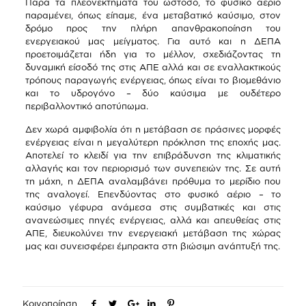
Παρά τα πλεονεκτήματά του ωστόσο, το φυσικό αέριο
παραμένει, όπως είπαμε, ένα μεταβατικό καύσιμο, στον
δρόμο προς την πλήρη απανθρακοποίηση του
ενεργειακού μας μείγματος. Για αυτό και η ΔΕΠΑ
προετοιμάζεται ήδη για το μέλλον, σχεδιάζοντας τη
δυναμική είσοδό της στις ΑΠΕ αλλά και σε εναλλακτικούς
τρόπους παραγωγής ενέργειας, όπως είναι το βιομεθάνιο
και το υδρογόνο – δύο καύσιμα με ουδέτερο
περιβαλλοντικό αποτύπωμα.
Δεν χωρά αμφιβολία ότι η μετάβαση σε πράσινες μορφές
ενέργειας είναι η μεγαλύτερη πρόκληση της εποχής μας.
Αποτελεί το κλειδί για την επιβράδυνση της κλιματικής
αλλαγής και τον περιορισμό των συνεπειών της. Σε αυτή
τη μάχη, η ΔΕΠΑ αναλαμβάνει πρόθυμα το μερίδιο που
της αναλογεί. Επενδύοντας στο φυσικό αέριο – το
καύσιμο γέφυρα ανάμεσα στις συμβατικές και στις
ανανεώσιμες πηγές ενέργειας, αλλά και απευθείας στις
ΑΠΕ, διευκολύνει την ενεργειακή μετάβαση της χώρας
μας και συνεισφέρει έμπρακτα στη βιώσιμη ανάπτυξή της.
Κοινοποίηση