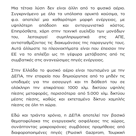
Μια τέτοια λύση δεν είναι άλλη από το φυσικό αέριο.
Συγκρινόμενο με όλα τα υπόλοιπα ορυκτά καύσιμα, το
φ.α. αποτελεί μια καθαρότερη μορφή ενέργειας, με
υψηλότερη απόδοση και ανταγωνιστικό κόστος.
Επιπρόσθετα, χάρη στην τεχνική ευελιξία των μονάδων
του, λειτουργεί συμπληρωματικά στις ΑΠΕ,
αντισταθμίζοντας τις διακυμάνσεις της παραγωγής τους.
Αυτά άλλωστε τα πλεονεκτήματα είναι που έπεισαν την
ΕΕ να το επιλέξει ως τη γέφυρα μετάβασης από τις
συμβατικές στις ανανεώσιμες πηγές ενέργειας.
Στην Ελλάδα το φυσικό αέριο είναι ταυτισμένο με την
ΔΕΠΑ, την εταιρεία που δημιούργησε από το μηδέν τις
υποδομές για την εισαγωγή και τη διάθεσή του σε
ολόκληρη την επικράτεια: 1000 χλμ. δικτύου υψηλής
πίεσης μεταφοράς, περισσότερα από 5.000 χλμ. δικτύου
μέσης πίεσης, καθώς και εκτεταμένο δίκτυο χαμηλής
πίεσης σε όλη τη χώρα.
Εδώ και τριάντα χρόνια, η ΔΕΠΑ αποτελεί τον βασικό
θεματοφύλακα της ενεργειακής ασφάλειας της χώρας,
συνάπτοντας μακροχρόνιες συμβάσεις προμήθειας από
διαφοροποιημένες πηγές (Ρωσική
Gazprom
, Τουρκική