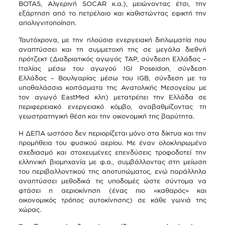
BOTAS
, Αλγερινή
SOCAR
κ.α.), μειώνοντας έτσι, την
εξάρτηση από το πετρέλαιο και καθιστώντας εφικτή την
απολιγνιτοποίηση.
Ταυτόχρονα, με την πλούσια ενεργειακή διπλωματία που
αναπτύσσει και τη συμμετοχή της σε μεγάλα διεθνή
πρότζεκτ (Διαδριατικός αγωγός ΤΑΡ, σύνδεση Ελλάδας –
Ιταλίας μέσω του αγωγού
IGI
Poseidon
, σύνδεση
Ελλάδας – Βουλγαρίας μέσω του
IGB
, σύνδεση με τα
υποθαλάσσια κοιτάσματα της Ανατολικής Μεσογείου με
τον αγωγό
EastMed
κλπ) μετατρέπει την Ελλάδα σε
περιφερειακό ενεργειακό κόμβο, αναβαθμίζοντας τη
γεωστρατηγική θέση και την οικονομική της βαρύτητα.
Η ΔΕΠΑ ωστόσο δεν περιορίζεται μόνο στα δίκτυα και την
προμήθεια του φυσικού αερίου. Με έναν ολοκληρωμένο
σχεδιασμό και στοχευμένες επενδύσεις τροφοδοτεί την
ελληνική βιομηχανία με φ.α., συμβάλλοντας στη μείωση
του περιβαλλοντικού της αποτυπώματος, ενώ παράλληλα
αναπτύσσει μεθοδικά τις υποδομές ώστε σύντομα να
φτάσει η αεριοκίνηση (ένας πιο «καθαρός» και
οικονομικός τρόπος αυτοκίνησης) σε κάθε γωνιά της
χώρας.