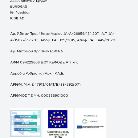
ΔΕΠΑ Διεθνών Έργων
EUROGAS
IGI Poseidon
ICGB AD
Αρ. Άδειας Προμήθειας Αερίου Δ1/Α/26859/18.1.2011, Α.Τ. Δ1/
Α/15827/7.7.2011, Αποφ. ΡΑΕ 129/2015, Αποφ. ΡΑΕ 1445/2020
Αρ. Μητρώου Χρηστών ΕΣΦΑ 5
ΑΦΜ 094229666 ΔΟΥ ΚΕΦΟΔΕ Αττικής
Αρμόδια Ρυθμιστική Αρχή Ρ.Α.Ε.
ΑΡΙΘΜ. Μ.Α.Ε. 17913/01ΑΤ/Β/88/592(07)
ΑΡΙΘΜΟΣ Γ.Ε.ΜΗ. 000556901000