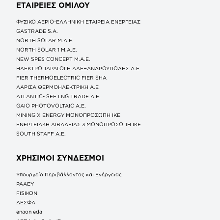
ΕΤΑΙΡΕΙΕΣ
ΟΜΙΛΟΥ
ΦΥΣΙΚΟ ΑΕΡΙΟ-ΕΛΛΗΝΙΚΗ ΕΤΑΙΡΕΙΑ ΕΝΕΡΓΕΙΑΣ
GASTRADE S.A.
NORTH SOLAR M.Α.Ε.
NORTH SOLAR 1 M.Α.Ε.
NEW SPES CONCEPT Μ.Α.Ε.
ΗΛΕΚΤΡΟΠΑΡΑΓΩΓΗ ΑΛΕΞΑΝΔΡΟΥΠΟΛΗΣ A.E
FIER THERMOELECTRIC FIER SHA
ΛΑΡΙΣΑ ΘΕΡΜΟΗΛΕΚΤΡΙΚΗ A.E
ATLANTIC- SEE LNG TRADE A.E.
GAIO PHOTOVOLTAIC Α.Ε.
MINING X ENERGY ΜΟΝΟΠΡΟΣΩΠΗ ΙΚΕ
ΕΝΕΡΓΕΙΑΚΗ ΛΙΒΑΔΕΙΑΣ 3 ΜΟΝΟΠΡΟΣΩΠΗ ΙΚΕ
SOUTH STAFF Α.Ε.
ΧΡΗΣΙΜΟΙ ΣΥΝΔΕΣΜΟΙ
Υπουργείο Περιβάλλοντος και Ενέργειας
ΡΑΑΕΥ
FISIKON
ΔΕΣΦΑ
enaon eda