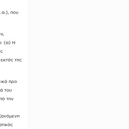
.α.), που
ν,
: (α) Η
ης
 εκτός της
χικά προ
ά του
πό την
υξανόμενη
ατικός