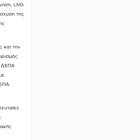
νηση, LNG
ίσχυση της
ης
ς και την
ωρισμός
ι ΔΕΠΑ
με
ΔΕΠΑ
λευταίες
α
ιακής