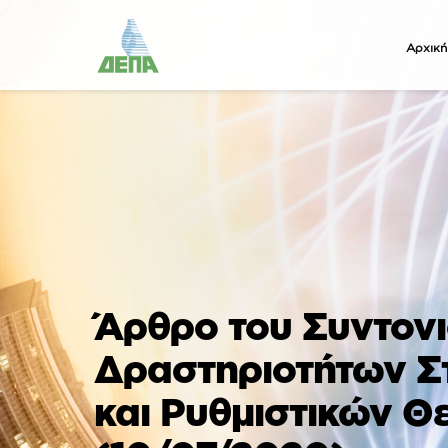
Αρχική
Άρθρο του Συντονι
Δραστηριοτήτων Σ
και Ρυθμιστικών Θ