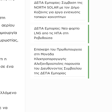
ΔΕΠΑ Εμπορίας: Σύμβαση της
NORTH SOLAR με τον Δήμο
Κοζάνης για έργα ενίσχυσης
τοπικών κοινοτήτων
στη
ν αερίου
ΔΕΠΑ Εμπορίας: Νέο φορτίο
ημιουργία
LNG από τις ΗΠΑ στη
Ρεβυθούσα
υρωστίας,
Επίσκεψη του Πρωθυπουργού
στη Μονάδα
τι η
Ηλεκτροπαραγωγής
Αλεξανδρούπολης παρουσία
 σε ένα
του Διευθύνοντος Συμβούλου
της ΔΕΠΑ Εμπορίας
βαλλόμενο
ε να