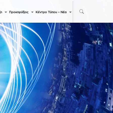
ξη
Προκηρύξεις
Κέντρο Τύπου – Νέα