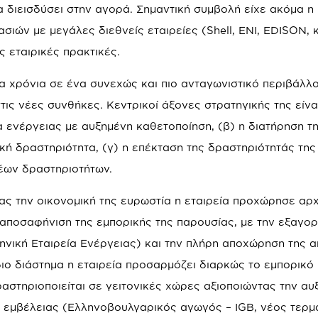
α διεισδύσει στην αγορά. Σημαντική συμβολή είχε ακόμα η
σιών με μεγάλες διεθνείς εταιρείες (Shell, ENI, EDISON, κ
εταιρικές πρακτικές.
αία χρόνια σε ένα συνεχώς και πιο ανταγωνιστικό περιβάλλο
ς νέες συνθήκες. Κεντρικοί άξονες στρατηγικής της είναι
α ενέργειας με αυξημένη καθετοποίηση, (β) η διατήρηση τ
κή δραστηριότητα, (γ) η επέκταση της δραστηριότητάς της
νέων δραστηριοτήτων.
τας την οικονομική της ευρωστία η εταιρεία προχώρησε αρ
 αποσαφήνιση της εμπορικής της παρουσίας, με την εξαγορ
ηνική Εταιρεία Ενέργειας) και την πλήρη αποχώρηση της α
ιο διάστημα η εταιρεία προσαρμόζει διαρκώς το εμπορικό
αστηριοποιείται σε γειτονικές χώρες αξιοποιώντας την α
 εμβέλειας (Eλληνοβoυλγαρικός αγωγός – IGB, νέος τερμ