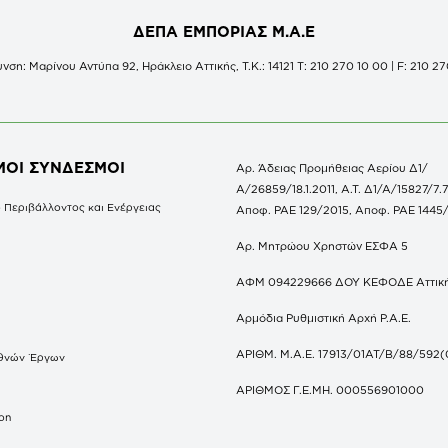
ΔΕΠΑ ΕΜΠΟΡΙΑΣ Μ.Α.Ε
νση: Μαρίνου Αντύπα 92, Ηράκλειο Αττικής, Τ.Κ.: 14121 Τ: 210 270 10 00 | F: 210 27
ΜΟΙ ΣΥΝΔΕΣΜΟΙ
Αρ. Άδειας Προμήθειας Αερίου Δ1/
Α/26859/18.1.2011, Α.Τ. Δ1/Α/15827/7.7
 Περιβάλλοντος και Ενέργειας
Αποφ. ΡΑΕ 129/2015, Αποφ. ΡΑΕ 1445
Αρ. Μητρώου Χρηστών ΕΣΦΑ 5
ΑΦΜ 094229666 ΔΟΥ ΚΕΦΟΔΕ Αττικ
Αρμόδια Ρυθμιστική Αρχή Ρ.Α.Ε.
ΑΡΙΘΜ. Μ.Α.Ε. 17913/01ΑΤ/Β/88/592(
θνών Έργων
S
ΑΡΙΘΜΟΣ Γ.Ε.ΜΗ. 000556901000
don