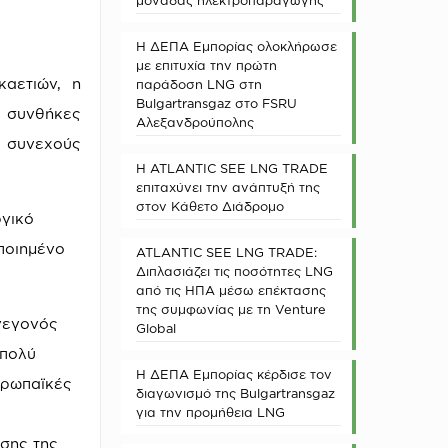
μονάδας ηλεκτροπαραγωγής
Η ΔΕΠΑ Εμπορίας ολοκλήρωσε
με επιτυχία την πρώτη
αετιών, η
παράδοση LNG στη
Bulgartransgaz στο FSRU
ι συνθήκες
Αλεξανδρούπολης
α συνεχούς
Η ATLANTIC SEE LNG TRADE
επιταχύνει την ανάπτυξή της
στον Κάθετο Διάδρομο
ργικό
ποιημένο
ATLANTIC SEE LNG TRADE:
Διπλασιάζει τις ποσότητες LNG
από τις ΗΠΑ μέσω επέκτασης
της συμφωνίας με τη Venture
 γεγονός
Global
 πολύ
Η ΔΕΠΑ Εμπορίας κέρδισε τον
υρωπαϊκές
διαγωνισμό της Bulgartransgaz
για την προμήθεια LNG
νσης της