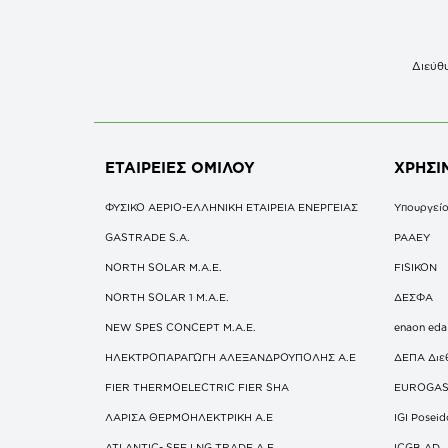
Διεύθυ
ΕΤΑΙΡΕΙΕΣ
ΟΜΙΛΟΥ
ΧΡΗΣΙ
ΦΥΣΙΚΟ ΑΕΡΙΟ-ΕΛΛΗΝΙΚΗ ΕΤΑΙΡΕΙΑ ΕΝΕΡΓΕΙΑΣ
Υπουργείο
GASTRADE S.A.
ΡΑΑΕΥ
NORTH SOLAR M.Α.Ε.
FISIKON
NORTH SOLAR 1 M.Α.Ε.
ΔΕΣΦΑ
NEW SPES CONCEPT Μ.Α.Ε.
enaon eda
ΗΛΕΚΤΡΟΠΑΡΑΓΩΓΗ ΑΛΕΞΑΝΔΡΟΥΠΟΛΗΣ A.E
ΔΕΠΑ Διε
FIER THERMOELECTRIC FIER SHA
EUROGA
ΛΑΡΙΣΑ ΘΕΡΜΟΗΛΕΚΤΡΙΚΗ A.E
IGI Posei
ATLANTIC- SEE LNG TRADE A.E.
ICGB AD