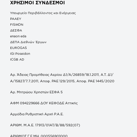
ΧΡΗΣΙΜΟΙ ΣΥΝΔΕΣΜΟΙ
Υπουργείο Περιβάλλοντος και Ενέργειας
ΡΑΑΕΥ
FISIKON
ΔΕΣΦΑ
enaon eda
ΔΕΠΑ Διεθνών Έργων
EUROGAS
IGI Poseidon
ICGB AD
Αρ. Άδειας Προμήθειας Αερίου Δ1/Α/26859/18.1.2011, Α.Τ. Δ1/
Α/15827/7.7.2011, Αποφ. ΡΑΕ 129/2015, Αποφ. ΡΑΕ 1445/2020
Αρ. Μητρώου Χρηστών ΕΣΦΑ 5
ΑΦΜ 094229666 ΔΟΥ ΚΕΦΟΔΕ Αττικής
Αρμόδια Ρυθμιστική Αρχή Ρ.Α.Ε.
ΑΡΙΘΜ. Μ.Α.Ε. 17913/01ΑΤ/Β/88/592(07)
ΑΡΙΘΜΟΣ Γ.Ε.ΜΗ. 000556901000