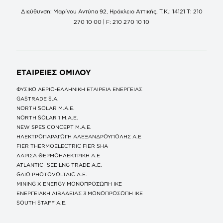
Διεύθυνση: Μαρίνου Αντύπα 92, Ηράκλειο Αττικής, Τ.Κ.: 14121 Τ: 210
270 10 00 | F: 210 270 10 10
ΕΤΑΙΡΕΙΕΣ
ΟΜΙΛΟΥ
ΦΥΣΙΚΟ ΑΕΡΙΟ-ΕΛΛΗΝΙΚΗ ΕΤΑΙΡΕΙΑ ΕΝΕΡΓΕΙΑΣ
GASTRADE S.A.
NORTH SOLAR M.Α.Ε.
NORTH SOLAR 1 M.Α.Ε.
NEW SPES CONCEPT Μ.Α.Ε.
ΗΛΕΚΤΡΟΠΑΡΑΓΩΓΗ ΑΛΕΞΑΝΔΡΟΥΠΟΛΗΣ A.E
FIER THERMOELECTRIC FIER SHA
ΛΑΡΙΣΑ ΘΕΡΜΟΗΛΕΚΤΡΙΚΗ A.E
ATLANTIC- SEE LNG TRADE A.E.
GAIO PHOTOVOLTAIC Α.Ε.
MINING X ENERGY ΜΟΝΟΠΡΟΣΩΠΗ ΙΚΕ
ΕΝΕΡΓΕΙΑΚΗ ΛΙΒΑΔΕΙΑΣ 3 ΜΟΝΟΠΡΟΣΩΠΗ ΙΚΕ
SOUTH STAFF Α.Ε.