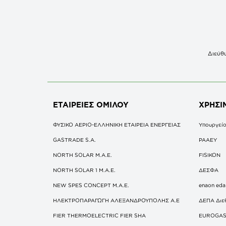
Διεύθυ
ΕΤΑΙΡΕΙΕΣ
ΟΜΙΛΟΥ
ΧΡΗΣΙ
ΦΥΣΙΚΟ ΑΕΡΙΟ-ΕΛΛΗΝΙΚΗ ΕΤΑΙΡΕΙΑ ΕΝΕΡΓΕΙΑΣ
Υπουργείο
GASTRADE S.A.
ΡΑΑΕΥ
NORTH SOLAR M.Α.Ε.
FISIKON
NORTH SOLAR 1 M.Α.Ε.
ΔΕΣΦΑ
NEW SPES CONCEPT Μ.Α.Ε.
enaon eda
ΗΛΕΚΤΡΟΠΑΡΑΓΩΓΗ ΑΛΕΞΑΝΔΡΟΥΠΟΛΗΣ A.E
ΔΕΠΑ Διε
FIER THERMOELECTRIC FIER SHA
EUROGA