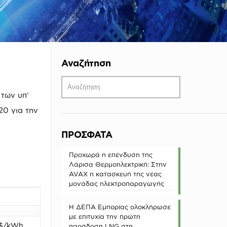
Αναζήτηση
των υπ’
20 για την
ΠΡΟΣΦΑΤΑ
Προχωρά η επένδυση της
Λάρισα Θερμοηλεκτρική: Στην
AVAX η κατασκευή της νέας
μονάδας ηλεκτροπαραγωγής
Η ΔΕΠΑ Εμπορίας ολοκλήρωσε
με επιτυχία την πρώτη
$/kWh
παράδοση LNG στη