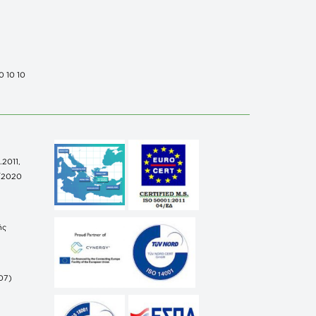
0 10 10
.2011,
/2020
ής
07)