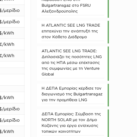
Bulgartransgaz στο FSRU
$/μερίδιο
Αλεξανδρούπολης
$/μερίδιο
Η ATLANTIC SEE LNG TRADE
επιταχύνει την ανάπτυξή της
$/kWh
στον Κάθετο Διάδρομο
€/kWh
ATLANTIC SEE LNG TRADE:
€/kWh
Διπλασιάζει τις ποσότητες LNG
από τις ΗΠΑ μέσω επέκτασης
της συμφωνίας με τη Venture
Global
Η ΔΕΠΑ Εμπορίας κέρδισε τον
διαγωνισμό της Bulgartransgaz
$/kWh
για την προμήθεια LNG
$/μερίδιο
ΔΕΠΑ Εμπορίας: Σύμβαση της
NORTH SOLAR με τον Δήμο
$/μερίδιο
Κοζάνης για έργα ενίσχυσης
$/kWh
τοπικών κοινοτήτων