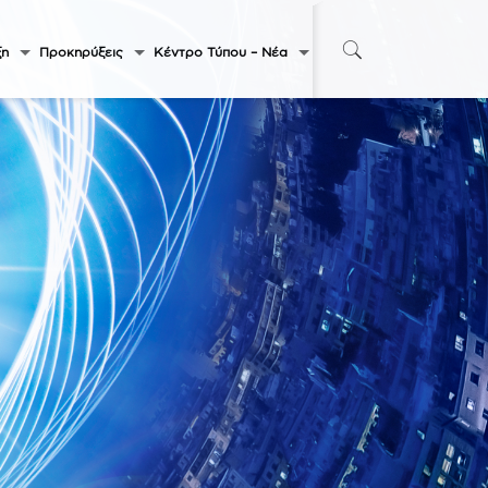
ξη
Προκηρύξεις
Κέντρο Τύπου – Νέα