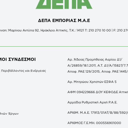
ΔΕΠΑ ΕΜΠΟΡΙΑΣ Μ.Α.Ε
νση: Μαρίνου Αντύπα 92, Ηράκλειο Αττικής, Τ.Κ.: 14121 Τ: 210 270 10 00 | F: 210 27
ΜΟΙ ΣΥΝΔΕΣΜΟΙ
Αρ. Άδειας Προμήθειας Αερίου Δ1/
Α/26859/18.1.2011, Α.Τ. Δ1/Α/15827/7.7
 Περιβάλλοντος και Ενέργειας
Αποφ. ΡΑΕ 129/2015, Αποφ. ΡΑΕ 1445
Αρ. Μητρώου Χρηστών ΕΣΦΑ 5
ΑΦΜ 094229666 ΔΟΥ ΚΕΦΟΔΕ Αττικ
Αρμόδια Ρυθμιστική Αρχή Ρ.Α.Ε.
ΑΡΙΘΜ. Μ.Α.Ε. 17913/01ΑΤ/Β/88/592(
θνών Έργων
S
ΑΡΙΘΜΟΣ Γ.Ε.ΜΗ. 000556901000