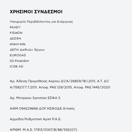
ΧΡΗΣΙΜΟΙ ΣΥΝΔΕΣΜΟΙ
Υπουργείο Περιβάλλοντος και Ενέργειας
ΡΑΑΕΥ
FISIKON
ΔΕΣΦΑ
enaon eda
ΔΕΠΑ Διεθνών Έργων
EUROGAS
IGI Poseidon
ICGB AD
Αρ. Άδειας Προμήθειας Αερίου Δ1/Α/26859/18.1.2011, Α.Τ. Δ1/
Α/15827/7.7.2011, Αποφ. ΡΑΕ 129/2015, Αποφ. ΡΑΕ 1445/2020
Αρ. Μητρώου Χρηστών ΕΣΦΑ 5
ΑΦΜ 094229666 ΔΟΥ ΚΕΦΟΔΕ Αττικής
Αρμόδια Ρυθμιστική Αρχή Ρ.Α.Ε.
ΑΡΙΘΜ. Μ.Α.Ε. 17913/01ΑΤ/Β/88/592(07)