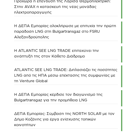
Προχωρά η επένδυση της Λάρισα Θερμοηλεκτρική:
Στην AVAX η κατασκευή της νέας μονάδας
ηλεκτροπαραγωγής
Η ΔΕΠΑ Εμπορίας ολοκλήρωσε με επιτυχία την πρώτη
παράδοση LNG στη Bulgartransgaz στο FSRU
Αλεξανδρούπολης
Η ATLANTIC SEE LNG TRADE επιταχύνει την
ανάπτυξή της στον Κάθετο Διάδρομο
ATLANTIC SEE LNG TRADE: Διπλασιάζει τις ποσότητες
LNG από τις ΗΠΑ μέσω επέκτασης της συμφωνίας με
τη Venture Global
Η ΔΕΠΑ Εμπορίας κέρδισε τον διαγωνισμό της
Bulgartransgaz για την προμήθεια LNG
ΔΕΠΑ Εμπορίας: Σύμβαση της NORTH SOLAR με τον
Δήμο Κοζάνης για έργα ενίσχυσης τοπικών
κοινοτήτων