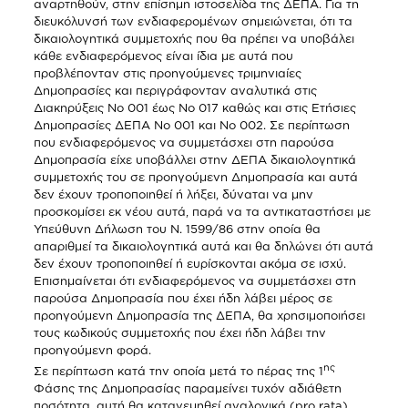
αναρτηθούν, στην επίσημη ιστοσελίδα της ΔΕΠΑ. Για τη
διευκόλυνσή των ενδιαφερομένων σημειώνεται, ότι τα
δικαιολογητικά συμμετοχής που θα πρέπει να υποβάλει
κάθε ενδιαφερόμενος είναι ίδια με αυτά που
προβλέπονταν στις προηγούμενες τριμηνιαίες
Δημοπρασίες και περιγράφονταν αναλυτικά στις
Διακηρύξεις Νο 001 έως Νο 017 καθώς και στις Ετήσιες
Δημοπρασίες ΔΕΠΑ Νο 001 και Νο 002. Σε περίπτωση
που ενδιαφερόμενος να συμμετάσχει στη παρούσα
Δημοπρασία είχε υποβάλλει στην ΔΕΠΑ δικαιολογητικά
συμμετοχής του σε προηγούμενη Δημοπρασία και αυτά
δεν έχουν τροποποιηθεί ή λήξει, δύναται να μην
προσκομίσει εκ νέου αυτά, παρά να τα αντικαταστήσει με
Υπεύθυνη Δήλωση του Ν. 1599/86 στην οποία θα
απαριθμεί τα δικαιολογητικά αυτά και θα δηλώνει ότι αυτά
δεν έχουν τροποποιηθεί ή ευρίσκονται ακόμα σε ισχύ.
Επισημαίνεται ότι ενδιαφερόμενος να συμμετάσχει στη
παρούσα Δημοπρασία που έχει ήδη λάβει μέρος σε
προηγούμενη Δημοπρασία της ΔΕΠΑ, θα χρησιμοποιήσει
τους κωδικούς συμμετοχής που έχει ήδη λάβει την
προηγούμενη φορά.
ης
Σε περίπτωση κατά την οποία μετά το πέρας της 1
Φάσης της Δημοπρασίας παραμείνει τυχόν αδιάθετη
ποσότητα, αυτή θα κατανεμηθεί αναλογικά (pro rata)