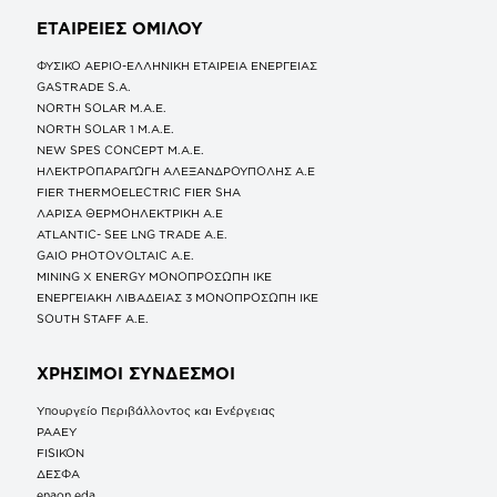
ΕΤΑΙΡΕΙΕΣ
ΟΜΙΛΟΥ
ΦΥΣΙΚΟ ΑΕΡΙΟ-ΕΛΛΗΝΙΚΗ ΕΤΑΙΡΕΙΑ ΕΝΕΡΓΕΙΑΣ
GASTRADE S.A.
NORTH SOLAR M.Α.Ε.
NORTH SOLAR 1 M.Α.Ε.
NEW SPES CONCEPT Μ.Α.Ε.
ΗΛΕΚΤΡΟΠΑΡΑΓΩΓΗ ΑΛΕΞΑΝΔΡΟΥΠΟΛΗΣ A.E
FIER THERMOELECTRIC FIER SHA
ΛΑΡΙΣΑ ΘΕΡΜΟΗΛΕΚΤΡΙΚΗ A.E
ATLANTIC- SEE LNG TRADE A.E.
GAIO PHOTOVOLTAIC Α.Ε.
MINING X ENERGY ΜΟΝΟΠΡΟΣΩΠΗ ΙΚΕ
ΕΝΕΡΓΕΙΑΚΗ ΛΙΒΑΔΕΙΑΣ 3 ΜΟΝΟΠΡΟΣΩΠΗ ΙΚΕ
SOUTH STAFF Α.Ε.
ΧΡΗΣΙΜΟΙ ΣΥΝΔΕΣΜΟΙ
Υπουργείο Περιβάλλοντος και Ενέργειας
ΡΑΑΕΥ
FISIKON
ΔΕΣΦΑ
enaon eda