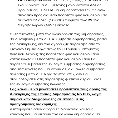
έχουν δικαίωμα συμμετοχής μόνο Κάτοχοι Άδειας
Προμήθειας. Η ΔΕΠΑ θα δημοπρατήσει την ως άνω
συνολική προς διάθεση ποσότητα φυσικού αερίου σε
πενήντα χιλιάδες (50.000) τμήματα των
29,137
Μεγαβατωρών (ΜWh) έκαστο.
Οι επιτυχόντες, μετά την ολοκλήρωση της δημοπρασίας,
θα συνάψουν με τη ΔΕΠΑ Σύμβαση Δημοπρασίας, βάσει
της Διακήρυξης, για την αγορά (με παραλαβή από το
Εικονικό Σημείο Δηλώσεων του Εθνικού Συστήματος
Φυσικού Αερίου) της ποσότητας φυσικού αερίου που
κατακύρωσαν. Η ποσότητα φυσικού αερίου που θα
παραληφθεί βάσει της εν λόγω Σύμβασης Δημοπρασίας
από επιτυχόντες που θα έχουν σε ισχύ άλλες συμβάσεις
πώλησης με τη ΔΕΠΑ για το έτος 2017, δεν θα
συνυπολογιστεί στις παραλαβές φυσικού αερίου βάσει
της εν λόγω σύμβασης πώλησης.
Σας καλούμε να μελετήσετε προσεκτικά τους όρους της
Διακήρυξης της Ετήσιας Δημοπρασίας Νο.003, λόγω
σημαντικών διαφορών της σε σχέση με τις
προηγούμενες διακηρύξεις.
Λεπτομέρειες όσον αφορά τη διαδικασία και τους
κανόνες που θα διέπουν την εν λόγω δημοπρασία θα