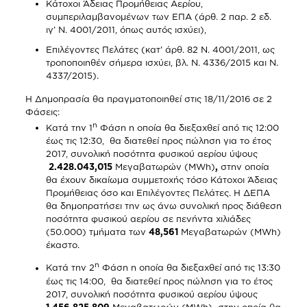
Κάτοχοι Άδειας Προμήθειας Αερίου,
συμπεριλαμβανομένων των ΕΠΑ (άρθ. 2 παρ. 2 εδ.
ιγ’ Ν. 4001/2011, όπως αυτός ισχύει),
Επιλέγοντες Πελάτες (κατ’ άρθ. 82 Ν. 4001/2011, ως
τροποποιηθέν σήμερα ισχύει, βλ. Ν. 4336/2015 και Ν.
4337/2015).
Η Δημοπρασία θα πραγματοποιηθεί στις 18/11/2016 σε 2
Φάσεις:
η
Κατά την 1
Φάση η οποία θα διεξαχθεί από τις 12:00
έως τις 12:30, θα διατεθεί προς πώληση για το έτος
2017, συνολική ποσότητα φυσικού αερίου ύψους
2.428.043,015
Μεγαβατωρών (MWh)
,
στην οποία
θα έχουν δικαίωμα συμμετοχής τόσο Κάτοχοι Άδειας
Προμήθειας όσο και Επιλέγοντες Πελάτες. Η ΔΕΠΑ
θα δημοπρατήσει την ως άνω συνολική προς διάθεση
ποσότητα φυσικού αερίου σε πενήντα χιλιάδες
(50.000) τμήματα των
48,561
Μεγαβατωρών (ΜWh)
έκαστο.
η
Κατά την 2
Φάση η οποία θα διεξαχθεί από τις 13:30
έως τις 14:00, θα διατεθεί προς πώληση για το έτος
2017, συνολική ποσότητα φυσικού αερίου ύψους
1.456.825,809
Μεγαβατωρών (MWh)
,
στην οποία θα