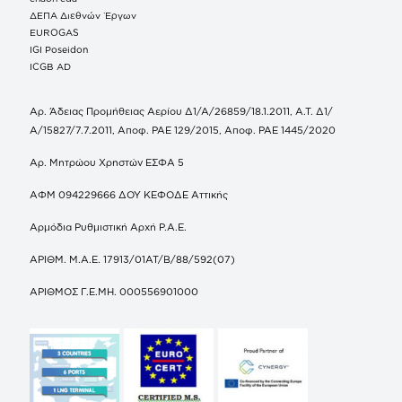
ΔΕΠΑ Διεθνών Έργων
EUROGAS
IGI Poseidon
ICGB AD
Αρ. Άδειας Προμήθειας Αερίου Δ1/Α/26859/18.1.2011, Α.Τ. Δ1/
Α/15827/7.7.2011, Αποφ. ΡΑΕ 129/2015, Αποφ. ΡΑΕ 1445/2020
Αρ. Μητρώου Χρηστών ΕΣΦΑ 5
ΑΦΜ 094229666 ΔΟΥ ΚΕΦΟΔΕ Αττικής
Αρμόδια Ρυθμιστική Αρχή Ρ.Α.Ε.
ΑΡΙΘΜ. Μ.Α.Ε. 17913/01ΑΤ/Β/88/592(07)
ΑΡΙΘΜΟΣ Γ.Ε.ΜΗ. 000556901000