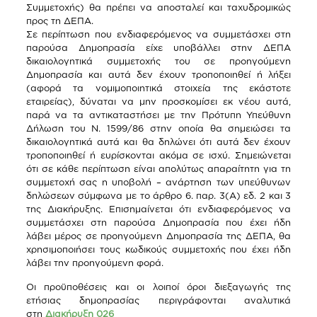
Συμμετοχής) θα πρέπει να αποσταλεί και ταχυδρομικώς
προς τη ΔΕΠΑ.
Σε περίπτωση που ενδιαφερόμενος να συμμετάσχει στη
παρούσα Δημοπρασία είχε υποβάλλει στην ΔΕΠΑ
δικαιολογητικά συμμετοχής του σε προηγούμενη
Δημοπρασία και αυτά δεν έχουν τροποποιηθεί ή λήξει
(αφορά τα νομιμοποιητικά στοιχεία της εκάστοτε
εταιρείας), δύναται να μην προσκομίσει εκ νέου αυτά,
παρά να τα αντικαταστήσει με την Πρότυπη Υπεύθυνη
Δήλωση του Ν. 1599/86 στην οποία θα σημειώσει τα
δικαιολογητικά αυτά και θα δηλώνει ότι αυτά δεν έχουν
τροποποιηθεί ή ευρίσκονται ακόμα σε ισχύ. Σημειώνεται
ότι σε κάθε περίπτωση είναι απολύτως απαραίτητη για τη
συμμετοχή σας η υποβολή – ανάρτηση των υπεύθυνων
δηλώσεων σύμφωνα με το άρθρο 6. παρ. 3(Α) εδ. 2 και 3
της Διακήρυξης. Επισημαίνεται ότι ενδιαφερόμενος να
συμμετάσχει στη παρούσα Δημοπρασία που έχει ήδη
λάβει μέρος σε προηγούμενη Δημοπρασία της ΔΕΠΑ, θα
χρησιμοποιήσει τους κωδικούς συμμετοχής που έχει ήδη
λάβει την προηγούμενη φορά.
Οι προϋποθέσεις και οι λοιποί όροι διεξαγωγής της
ετήσιας δημοπρασίας περιγράφονται αναλυτικά
στη
Διακήρυξη 026