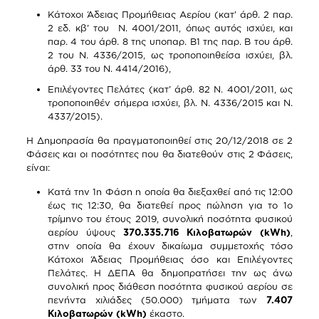
Κάτοχοι Άδειας Προμήθειας Αερίου (κατ’ άρθ. 2 παρ.
2 εδ. κβ’ του Ν. 4001/2011, όπως αυτός ισχύει, και
παρ. 4 του άρθ. 8 της υποπαρ. Β1 της παρ. Β του άρθ.
2 του Ν. 4336/2015, ως τροποποιηθείσα ισχύει, βλ.
άρθ. 33 του Ν. 4414/2016),
Επιλέγοντες Πελάτες (κατ’ άρθ. 82 Ν. 4001/2011, ως
τροποποιηθέν σήμερα ισχύει, βλ. Ν. 4336/2015 και Ν.
4337/2015).
Η Δημοπρασία θα πραγματοποιηθεί στις 20/12/2018 σε 2
Φάσεις και οι ποσότητες που θα διατεθούν στις 2 Φάσεις,
είναι:
Κατά την 1η Φάση η οποία θα διεξαχθεί από τις 12:00
έως τις 12:30, θα διατεθεί προς πώληση για το 1ο
τρίμηνο του έτους 2019, συνολική ποσότητα φυσικού
αερίου ύψους
370.335.716 Κιλοβατωρών (kWh)
,
στην οποία θα έχουν δικαίωμα συμμετοχής τόσο
Κάτοχοι Άδειας Προμήθειας όσο και Επιλέγοντες
Πελάτες. Η ΔΕΠΑ θα δημοπρατήσει την ως άνω
συνολική προς διάθεση ποσότητα φυσικού αερίου σε
πενήντα χιλιάδες (50.000) τμήματα των
7.407
Κιλοβατωρών (kWh)
έκαστο.