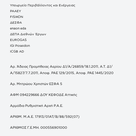
Υπουργείο Περιβάλλοντος και Ενέργειας
ΡΑΑΕΥ
FISIKON
ΔΕΣΦΑ
enaon eda
ΔΕΠΑ Διεθνών Έργων
EUROGAS
IGI Poseidon
ICGB AD
Αρ. Άδειας Προμήθειας Αερίου Δ1/Α/26859/18.1.2011, Α.Τ. Δ1/
Α/15827/7.7.2011, Αποφ. ΡΑΕ 129/2015, Αποφ. ΡΑΕ 1445/2020
Αρ. Μητρώου Χρηστών ΕΣΦΑ 5
ΑΦΜ 094229666 ΔΟΥ ΚΕΦΟΔΕ Αττικής
Αρμόδια Ρυθμιστική Αρχή Ρ.Α.Ε.
ΑΡΙΘΜ. Μ.Α.Ε. 17913/01ΑΤ/Β/88/592(07)
ΑΡΙΘΜΟΣ Γ.Ε.ΜΗ. 000556901000