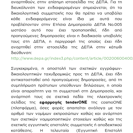
αναρτηθούν, στην επίσημη ιστοσελίδα της ΔΕΠΑ. Για τη
διευκόλυνση των ενδιαφερομένων σημειώνεται, ότι τα
δικαιολογητικά συμμετοχής που θα πρέπει να υποβάλει
κάθε ενδιαφερόμενος είναι ίδια με αυτά που
προβλέπονταν στην Ετήσια Δημοπρασία ΔΕΠΑ Νο.005
ωστόσο αυτό που έχει τροποποιηθεί, ήδη από
προηγούμενες δημοπρασίες είναι η διαδικασία υποβολής
τους στη ΔΕΠΑ, η περιγραφή της οποίας έχει ήδη
αναρτηθεί στην ιστοσελίδα της ΔΕΠΑ στην κάτωθι
διεύθυνση:
http://www.depa.gr/index3.php/content/article/00200600400
Συγκεκριμένα, η αποστολή των σχετικών εγγράφων-
δικαιολογητικών ταχυδρομικώς προς τη ΔΕΠΑ, έχει ήδη
αντικατασταθεί από προηγούμενες δημοπρασίες, από τη
συμπλήρωση πρότυπων υπεύθυνων δηλώσεων, η οποία
είναι απαραίτητη για τη συμμετοχή στη Δημοπρασία, και
ανάρτησή τους σε σχετικά πεδία της ηλεκτρονικής
σελίδας της
εφαρμογής tenderONE
της cosmοONE
(πλατφόρμα), όσες φορές απαιτείται ανάλογα με τον
αριθμό των νομίμων εκπροσώπων καθώς και ανάρτηση
των σχετικών νομιμοποιητικών στοιχείων καθώς και της
σχετικής εγγυητικής επιστολής συμμετοχής ή αποδεικτικού
κατάθεσης. Η τελευταία (Εγγυητική Επιστολή