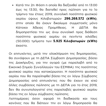
Κατά την 2η Φάση η οποία θα διεξαχθεί από τη 13:00
έως τις 13:30, θα διατεθεί προς πώληση για το 1ο
τρίμηνο του έτους 2019, συνολική ποσότητα φυσικού
αερίου ύψους Κιλοβατωρών
296.268.572 (kWh)
,
στην οποία θα έχουν δικαίωμα συμμετοχής μόνο
Κάτοχοι Άδειας Προμήθειας. Η ΔΕΠΑ θα
δημοπρατήσει την ως άνω συνολική προς διάθεση
ποσότητα φυσικού αερίου σε πενήντα χιλιάδες
(50.000) τμήματα των
5.925 Κιλοβατωρών (kWh)
έκαστο.
Οι επιτυχόντες, μετά την ολοκλήρωση της δημοπρασίας,
θα συνάψουν με τη ΔΕΠΑ Σύμβαση Δημοπρασίας, βάσει
της Διακήρυξης, για την αγορά (με παραλαβή από το
Εικονικό Σημείο Συναλλαγών του ΕΣΜΦΑ) της ποσότητας
φυσικού αερίου που κατακύρωσαν. Η ποσότητα φυσικού
αερίου που θα παραληφθεί βάσει της εν λόγω Σύμβασης
Δημοπρασίας από επιτυχόντες που θα έχουν σε ισχύ
άλλες συμβάσεις πώλησης με τη ΔΕΠΑ για το έτος 2019,
δεν θα συνυπολογιστεί στις παραλαβές φυσικού αερίου
βάσει της εν λόγω σύμβασης πώλησης.
Λεπτομέρειες όσον αφορά τη διαδικασία και τους
κανόνες που θα διέπουν την εν λόγω δημοπρασία θα