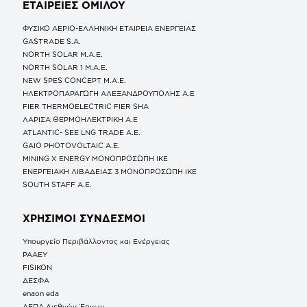
ΕΤΑΙΡΕΙΕΣ
ΟΜΙΛΟΥ
ΦΥΣΙΚΟ ΑΕΡΙΟ-ΕΛΛΗΝΙΚΗ ΕΤΑΙΡΕΙΑ ΕΝΕΡΓΕΙΑΣ
GASTRADE S.A.
NORTH SOLAR M.Α.Ε.
NORTH SOLAR 1 M.Α.Ε.
NEW SPES CONCEPT Μ.Α.Ε.
ΗΛΕΚΤΡΟΠΑΡΑΓΩΓΗ ΑΛΕΞΑΝΔΡΟΥΠΟΛΗΣ A.E
FIER THERMOELECTRIC FIER SHA
ΛΑΡΙΣΑ ΘΕΡΜΟΗΛΕΚΤΡΙΚΗ A.E
ATLANTIC- SEE LNG TRADE A.E.
GAIO PHOTOVOLTAIC Α.Ε.
MINING X ENERGY ΜΟΝΟΠΡΟΣΩΠΗ ΙΚΕ
ΕΝΕΡΓΕΙΑΚΗ ΛΙΒΑΔΕΙΑΣ 3 ΜΟΝΟΠΡΟΣΩΠΗ ΙΚΕ
SOUTH STAFF Α.Ε.
ΧΡΗΣΙΜΟΙ ΣΥΝΔΕΣΜΟΙ
Υπουργείο Περιβάλλοντος και Ενέργειας
ΡΑΑΕΥ
FISIKON
ΔΕΣΦΑ
enaon eda
ΔΕΠΑ Διεθνών Έργων