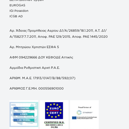
EUROGAS
IGI Poseidon
ICGB AD
Αρ. Άδειας Προμήθειας Αερίου Δ1/Α/26859/18.1.2011, Α.Τ. Δ1/
Α/15827/7.7.2011, Αποφ. ΡΑΕ 129/2015, Αποφ. ΡΑΕ 1445/2020
Αρ. Μητρώου Χρηστών ΕΣΦΑ 5
ΑΦΜ 094229666 ΔΟΥ ΚΕΦΟΔΕ Αττικής
Αρμόδια Ρυθμιστική Αρχή Ρ.Α.Ε.
ΑΡΙΘΜ. Μ.Α.Ε. 17913/01ΑΤ/Β/88/592(07)
ΑΡΙΘΜΟΣ Γ.Ε.ΜΗ. 000556901000