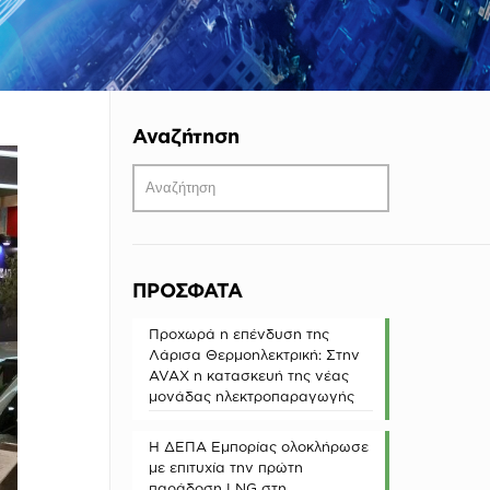
Αναζήτηση
ΠΡΟΣΦΑΤΑ
Προχωρά η επένδυση της
Λάρισα Θερμοηλεκτρική: Στην
AVAX η κατασκευή της νέας
μονάδας ηλεκτροπαραγωγής
Η ΔΕΠΑ Εμπορίας ολοκλήρωσε
με επιτυχία την πρώτη
παράδοση LNG στη