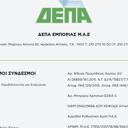
ΔΕΠΑ ΕΜΠΟΡΙΑΣ Μ.Α.Ε
νση: Μαρίνου Αντύπα 92, Ηράκλειο Αττικής, Τ.Κ.: 14121 Τ: 210 270 10 00 | F: 210 27
ΜΟΙ ΣΥΝΔΕΣΜΟΙ
Αρ. Άδειας Προμήθειας Αερίου Δ1/
Α/26859/18.1.2011, Α.Τ. Δ1/Α/15827/7.7
 Περιβάλλοντος και Ενέργειας
Αποφ. ΡΑΕ 129/2015, Αποφ. ΡΑΕ 1445
Αρ. Μητρώου Χρηστών ΕΣΦΑ 5
ΑΦΜ 094229666 ΔΟΥ ΚΕΦΟΔΕ Αττικ
Αρμόδια Ρυθμιστική Αρχή Ρ.Α.Ε.
ΑΡΙΘΜ. Μ.Α.Ε. 17913/01ΑΤ/Β/88/592(
θνών Έργων