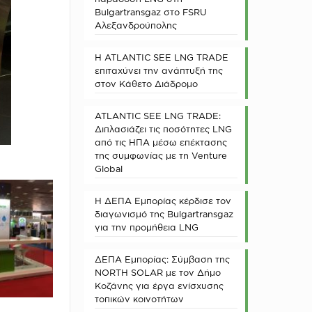
Bulgartransgaz στο FSRU
Αλεξανδρούπολης
Η ATLANTIC SEE LNG TRADE
επιταχύνει την ανάπτυξή της
στον Κάθετο Διάδρομο
ATLANTIC SEE LNG TRADE:
Διπλασιάζει τις ποσότητες LNG
από τις ΗΠΑ μέσω επέκτασης
της συμφωνίας με τη Venture
Global
Η ΔΕΠΑ Εμπορίας κέρδισε τον
διαγωνισμό της Bulgartransgaz
για την προμήθεια LNG
ΔΕΠΑ Εμπορίας: Σύμβαση της
NORTH SOLAR με τον Δήμο
Κοζάνης για έργα ενίσχυσης
τοπικών κοινοτήτων