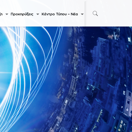
ξη
Προκηρύξεις
Κέντρο Τύπου – Νέα