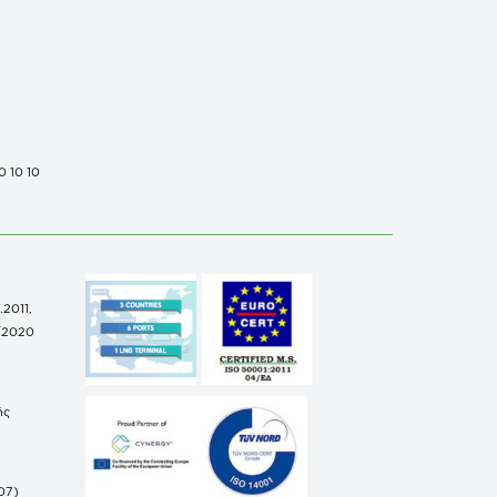
0 10 10
.2011,
/2020
ής
07)