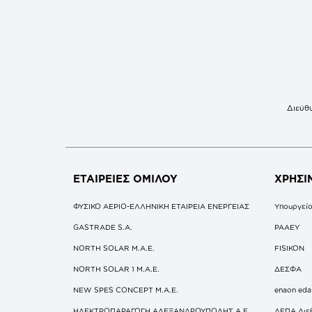
Διεύθυ
ΕΤΑΙΡΕΙΕΣ
ΟΜΙΛΟΥ
ΧΡΗΣΙ
ΦΥΣΙΚΟ ΑΕΡΙΟ-ΕΛΛΗΝΙΚΗ ΕΤΑΙΡΕΙΑ ΕΝΕΡΓΕΙΑΣ
Υπουργείο
GASTRADE S.A.
ΡΑΑΕΥ
NORTH SOLAR M.Α.Ε.
FISIKON
NORTH SOLAR 1 M.Α.Ε.
ΔΕΣΦΑ
NEW SPES CONCEPT Μ.Α.Ε.
enaon eda
ΗΛΕΚΤΡΟΠΑΡΑΓΩΓΗ ΑΛΕΞΑΝΔΡΟΥΠΟΛΗΣ A.E
ΔΕΠΑ Διε