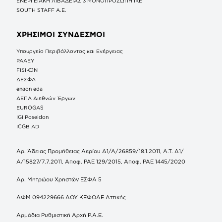
ΕΝΕΡΓΕΙΑΚΗ ΛΙΒΑΔΕΙΑΣ 3 ΜΟΝΟΠΡΟΣΩΠΗ ΙΚΕ
SOUTH STAFF Α.Ε.
ΧΡΗΣΙΜΟΙ ΣΥΝΔΕΣΜΟΙ
Υπουργείο Περιβάλλοντος και Ενέργειας
ΡΑΑΕΥ
FISIKON
ΔΕΣΦΑ
enaon eda
ΔΕΠΑ Διεθνών Έργων
EUROGAS
IGI Poseidon
ICGB AD
Αρ. Άδειας Προμήθειας Αερίου Δ1/Α/26859/18.1.2011, Α.Τ. Δ1/
Α/15827/7.7.2011, Αποφ. ΡΑΕ 129/2015, Αποφ. ΡΑΕ 1445/2020
Αρ. Μητρώου Χρηστών ΕΣΦΑ 5
ΑΦΜ 094229666 ΔΟΥ ΚΕΦΟΔΕ Αττικής
Αρμόδια Ρυθμιστική Αρχή Ρ.Α.Ε.