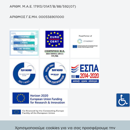
ΑΡΙΘΜ. Μ.Α.Ε. 17913/01ΑΤ/Β/88/592(07)
ΑΡΙΘΜΟΣ Γ.Ε.ΜΗ. 000556901000
Χρησιμοποιούμε cookies για να σας προσφέρουμε την