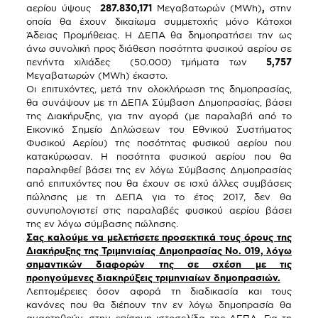
αερίου ύψους
287.830,171
Μεγαβατωρών (MWh)
,
στην
οποία θα έχουν δικαίωμα συμμετοχής μόνο Κάτοχοι
Άδειας Προμήθειας. Η ΔΕΠΑ θα δημοπρατήσει την ως
άνω συνολική προς διάθεση ποσότητα φυσικού αερίου σε
πενήντα χιλιάδες (50.000) τμήματα των
5,757
Μεγαβατωρών (ΜWh) έκαστο.
Οι επιτυχόντες, μετά την ολοκλήρωση της δημοπρασίας,
θα συνάψουν με τη ΔΕΠΑ Σύμβαση Δημοπρασίας, βάσει
της Διακήρυξης, για την αγορά (με παραλαβή από το
Εικονικό Σημείο Δηλώσεων του Εθνικού Συστήματος
Φυσικού Αερίου) της ποσότητας φυσικού αερίου που
κατακύρωσαν. Η ποσότητα φυσικού αερίου που θα
παραληφθεί βάσει της εν λόγω Σύμβασης Δημοπρασίας
από επιτυχόντες που θα έχουν σε ισχύ άλλες συμβάσεις
πώλησης με τη ΔΕΠΑ για το έτος 2017, δεν θα
συνυπολογιστεί στις παραλαβές φυσικού αερίου βάσει
της εν λόγω σύμβασης πώλησης.
Σας καλούμε να μελετήσετε προσεκτικά τους όρους της
Διακήρυξης της Τριμηνιαίας Δημοπρασίας Νο. 019, λόγω
σημαντικών διαφορών της σε σχέση με τις
προηγούμενες διακηρύξεις τριμηνιαίων δημοπρασιών.
Λεπτομέρειες όσον αφορά τη διαδικασία και τους
κανόνες που θα διέπουν την εν λόγω δημοπρασία θα