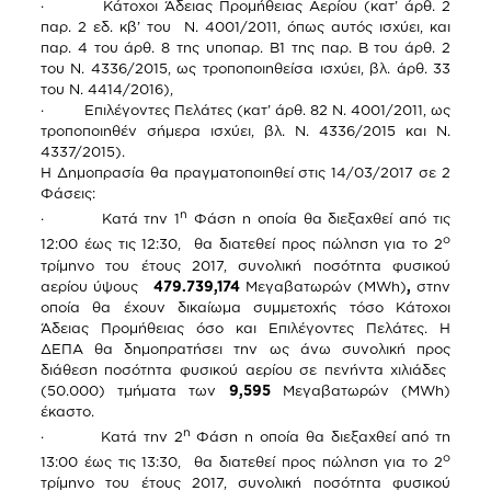
· Κάτοχοι Άδειας Προμήθειας Αερίου (κατ’ άρθ. 2
παρ. 2 εδ. κβ’ του Ν. 4001/2011, όπως αυτός ισχύει, και
παρ. 4 του άρθ. 8 της υποπαρ. Β1 της παρ. Β του άρθ. 2
του Ν. 4336/2015, ως τροποποιηθείσα ισχύει, βλ. άρθ. 33
του Ν. 4414/2016),
· Επιλέγοντες Πελάτες (κατ’ άρθ. 82 Ν. 4001/2011, ως
τροποποιηθέν σήμερα ισχύει, βλ. Ν. 4336/2015 και Ν.
4337/2015).
Η Δημοπρασία θα πραγματοποιηθεί στις 14/03/2017 σε 2
Φάσεις:
η
· Κατά την 1
Φάση η οποία θα διεξαχθεί από τις
ο
12:00 έως τις 12:30, θα διατεθεί προς πώληση για το 2
τρίμηνο του έτους 2017, συνολική ποσότητα φυσικού
αερίου ύψους
479.739,174
Μεγαβατωρών (MWh)
,
στην
οποία θα έχουν δικαίωμα συμμετοχής τόσο Κάτοχοι
Άδειας Προμήθειας όσο και Επιλέγοντες Πελάτες. Η
ΔΕΠΑ θα δημοπρατήσει την ως άνω συνολική προς
διάθεση ποσότητα φυσικού αερίου σε πενήντα χιλιάδες
(50.000) τμήματα των
9,595
Μεγαβατωρών (ΜWh)
έκαστο.
η
· Κατά την 2
Φάση η οποία θα διεξαχθεί από τη
ο
13:00 έως τις 13:30, θα διατεθεί προς πώληση για το 2
τρίμηνο του έτους 2017, συνολική ποσότητα φυσικού