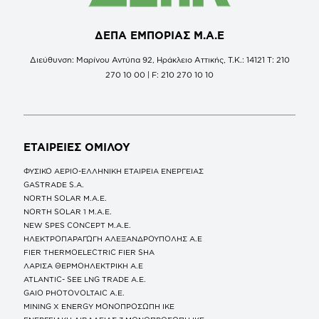
ΔΕΠΑ ΕΜΠΟΡΙΑΣ Μ.Α.Ε
Διεύθυνση: Μαρίνου Αντύπα 92, Ηράκλειο Αττικής, Τ.Κ.: 14121 Τ: 210
270 10 00 | F: 210 270 10 10
ΕΤΑΙΡΕΙΕΣ
ΟΜΙΛΟΥ
ΦΥΣΙΚΟ ΑΕΡΙΟ-ΕΛΛΗΝΙΚΗ ΕΤΑΙΡΕΙΑ ΕΝΕΡΓΕΙΑΣ
GASTRADE S.A.
NORTH SOLAR M.Α.Ε.
NORTH SOLAR 1 M.Α.Ε.
NEW SPES CONCEPT Μ.Α.Ε.
ΗΛΕΚΤΡΟΠΑΡΑΓΩΓΗ ΑΛΕΞΑΝΔΡΟΥΠΟΛΗΣ A.E
FIER THERMOELECTRIC FIER SHA
ΛΑΡΙΣΑ ΘΕΡΜΟΗΛΕΚΤΡΙΚΗ A.E
ATLANTIC- SEE LNG TRADE A.E.
GAIO PHOTOVOLTAIC Α.Ε.
MINING X ENERGY ΜΟΝΟΠΡΟΣΩΠΗ ΙΚΕ