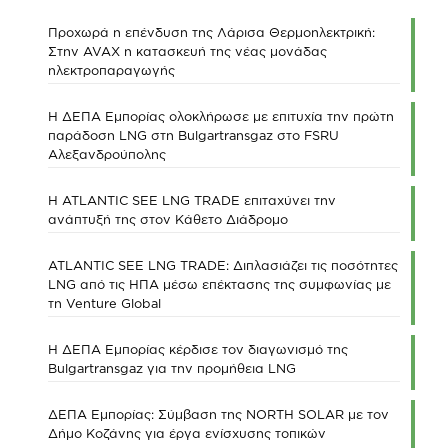
Προχωρά η επένδυση της Λάρισα Θερμοηλεκτρική:
Στην AVAX η κατασκευή της νέας μονάδας
ηλεκτροπαραγωγής
Η ΔΕΠΑ Εμπορίας ολοκλήρωσε με επιτυχία την πρώτη
παράδοση LNG στη Bulgartransgaz στο FSRU
Αλεξανδρούπολης
Η ATLANTIC SEE LNG TRADE επιταχύνει την
ανάπτυξή της στον Κάθετο Διάδρομο
ATLANTIC SEE LNG TRADE: Διπλασιάζει τις ποσότητες
LNG από τις ΗΠΑ μέσω επέκτασης της συμφωνίας με
τη Venture Global
Η ΔΕΠΑ Εμπορίας κέρδισε τον διαγωνισμό της
Bulgartransgaz για την προμήθεια LNG
ΔΕΠΑ Εμπορίας: Σύμβαση της NORTH SOLAR με τον
Δήμο Κοζάνης για έργα ενίσχυσης τοπικών