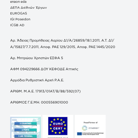
enaon eda
ΔΕΠΑ Διεθνών Έργων
EUROGAS
IGI Poseidon
ICGB AD
Αρ. Άδειας Προμήθειας Αερίου Δ1/Α/26859/18.1.2011, Α.Τ. Δ1/
Α/15827/7.7.2011, Αποφ. ΡΑΕ 129/2015, Αποφ. ΡΑΕ 1445/2020
Αρ. Μητρώου Χρηστών ΕΣΦΑ 5
ΑΦΜ 094229666 ΔΟΥ ΚΕΦΟΔΕ Αττικής
Αρμόδια Ρυθμιστική Αρχή Ρ.Α.Ε.
ΑΡΙΘΜ. Μ.Α.Ε. 17913/01ΑΤ/Β/88/592(07)
ΑΡΙΘΜΟΣ Γ.Ε.ΜΗ. 000556901000