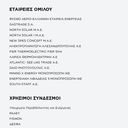
ΕΤΑΙΡΕΙΕΣ
ΟΜΙΛΟΥ
ΦΥΣΙΚΟ ΑΕΡΙΟ-ΕΛΛΗΝΙΚΗ ΕΤΑΙΡΕΙΑ ΕΝΕΡΓΕΙΑΣ
GASTRADE S.A.
NORTH SOLAR M.Α.Ε.
NORTH SOLAR 1 M.Α.Ε.
NEW SPES CONCEPT Μ.Α.Ε.
ΗΛΕΚΤΡΟΠΑΡΑΓΩΓΗ ΑΛΕΞΑΝΔΡΟΥΠΟΛΗΣ A.E
FIER THERMOELECTRIC FIER SHA
ΛΑΡΙΣΑ ΘΕΡΜΟΗΛΕΚΤΡΙΚΗ A.E
ATLANTIC- SEE LNG TRADE A.E.
GAIO PHOTOVOLTAIC Α.Ε.
MINING X ENERGY ΜΟΝΟΠΡΟΣΩΠΗ ΙΚΕ
ΕΝΕΡΓΕΙΑΚΗ ΛΙΒΑΔΕΙΑΣ 3 ΜΟΝΟΠΡΟΣΩΠΗ ΙΚΕ
SOUTH STAFF Α.Ε.
ΧΡΗΣΙΜΟΙ ΣΥΝΔΕΣΜΟΙ
Υπουργείο Περιβάλλοντος και Ενέργειας
ΡΑΑΕΥ
FISIKON
ΔΕΣΦΑ