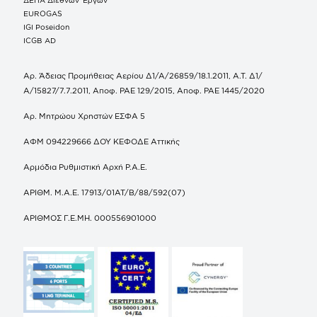
EUROGAS
IGI Poseidon
ICGB AD
Αρ. Άδειας Προμήθειας Αερίου Δ1/Α/26859/18.1.2011, Α.Τ. Δ1/
Α/15827/7.7.2011, Αποφ. ΡΑΕ 129/2015, Αποφ. ΡΑΕ 1445/2020
Αρ. Μητρώου Χρηστών ΕΣΦΑ 5
ΑΦΜ 094229666 ΔΟΥ ΚΕΦΟΔΕ Αττικής
Αρμόδια Ρυθμιστική Αρχή Ρ.Α.Ε.
ΑΡΙΘΜ. Μ.Α.Ε. 17913/01ΑΤ/Β/88/592(07)
ΑΡΙΘΜΟΣ Γ.Ε.ΜΗ. 000556901000