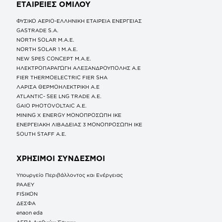
ΕΤΑΙΡΕΙΕΣ
ΟΜΙΛΟΥ
ΦΥΣΙΚΟ ΑΕΡΙΟ-ΕΛΛΗΝΙΚΗ ΕΤΑΙΡΕΙΑ ΕΝΕΡΓΕΙΑΣ
GASTRADE S.A.
NORTH SOLAR M.Α.Ε.
NORTH SOLAR 1 M.Α.Ε.
NEW SPES CONCEPT Μ.Α.Ε.
ΗΛΕΚΤΡΟΠΑΡΑΓΩΓΗ ΑΛΕΞΑΝΔΡΟΥΠΟΛΗΣ A.E
FIER THERMOELECTRIC FIER SHA
ΛΑΡΙΣΑ ΘΕΡΜΟΗΛΕΚΤΡΙΚΗ A.E
ATLANTIC- SEE LNG TRADE A.E.
GAIO PHOTOVOLTAIC Α.Ε.
MINING X ENERGY ΜΟΝΟΠΡΟΣΩΠΗ ΙΚΕ
ΕΝΕΡΓΕΙΑΚΗ ΛΙΒΑΔΕΙΑΣ 3 ΜΟΝΟΠΡΟΣΩΠΗ ΙΚΕ
SOUTH STAFF Α.Ε.
ΧΡΗΣΙΜΟΙ ΣΥΝΔΕΣΜΟΙ
Υπουργείο Περιβάλλοντος και Ενέργειας
ΡΑΑΕΥ
FISIKON
ΔΕΣΦΑ
enaon eda
ΔΕΠΑ Διεθνών Έργων