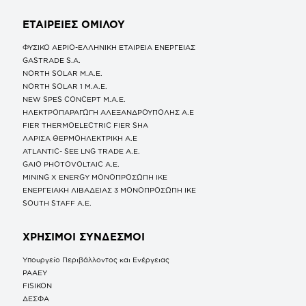
ΕΤΑΙΡΕΙΕΣ
ΟΜΙΛΟΥ
ΦΥΣΙΚΟ ΑΕΡΙΟ-ΕΛΛΗΝΙΚΗ ΕΤΑΙΡΕΙΑ ΕΝΕΡΓΕΙΑΣ
GASTRADE S.A.
NORTH SOLAR M.Α.Ε.
NORTH SOLAR 1 M.Α.Ε.
NEW SPES CONCEPT Μ.Α.Ε.
ΗΛΕΚΤΡΟΠΑΡΑΓΩΓΗ ΑΛΕΞΑΝΔΡΟΥΠΟΛΗΣ A.E
FIER THERMOELECTRIC FIER SHA
ΛΑΡΙΣΑ ΘΕΡΜΟΗΛΕΚΤΡΙΚΗ A.E
ATLANTIC- SEE LNG TRADE A.E.
GAIO PHOTOVOLTAIC Α.Ε.
MINING X ENERGY ΜΟΝΟΠΡΟΣΩΠΗ ΙΚΕ
ΕΝΕΡΓΕΙΑΚΗ ΛΙΒΑΔΕΙΑΣ 3 ΜΟΝΟΠΡΟΣΩΠΗ ΙΚΕ
SOUTH STAFF Α.Ε.
ΧΡΗΣΙΜΟΙ ΣΥΝΔΕΣΜΟΙ
Υπουργείο Περιβάλλοντος και Ενέργειας
ΡΑΑΕΥ
FISIKON
ΔΕΣΦΑ