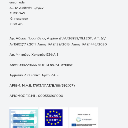
enaon eda
ΔΕΠΑ Διεθνών Έργων
EUROGAS
IGI Poseidon
ICGB AD
Αρ. Άδειας Προμήθειας Αερίου Δ1/Α/26859/18.1.2011, Α.Τ. Δ1/
Α/15827/7.7.2011, Αποφ. ΡΑΕ 129/2015, Αποφ. ΡΑΕ 1445/2020
Αρ. Μητρώου Χρηστών ΕΣΦΑ 5
ΑΦΜ 094229666 ΔΟΥ ΚΕΦΟΔΕ Αττικής
Αρμόδια Ρυθμιστική Αρχή Ρ.Α.Ε.
ΑΡΙΘΜ. Μ.Α.Ε. 17913/01ΑΤ/Β/88/592(07)
ΑΡΙΘΜΟΣ Γ.Ε.ΜΗ. 000556901000