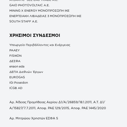
GAIO PHOTOVOLTAIC Α.Ε.
MINING X ENERGY ΜΟΝΟΠΡΟΣΩΠΗ ΙΚΕ
ΕΝΕΡΓΕΙΑΚΗ ΛΙΒΑΔΕΙΑΣ 3 ΜΟΝΟΠΡΟΣΩΠΗ ΙΚΕ
SOUTH STAFF Α.Ε.
ΧΡΗΣΙΜΟΙ ΣΥΝΔΕΣΜΟΙ
Υπουργείο Περιβάλλοντος και Ενέργειας
ΡΑΑΕΥ
FISIKON
ΔΕΣΦΑ
enaon eda
ΔΕΠΑ Διεθνών Έργων
EUROGAS
IGI Poseidon
ICGB AD
Αρ. Άδειας Προμήθειας Αερίου Δ1/Α/26859/18.1.2011, Α.Τ. Δ1/
Α/15827/7.7.2011, Αποφ. ΡΑΕ 129/2015, Αποφ. ΡΑΕ 1445/2020
Αρ. Μητρώου Χρηστών ΕΣΦΑ 5