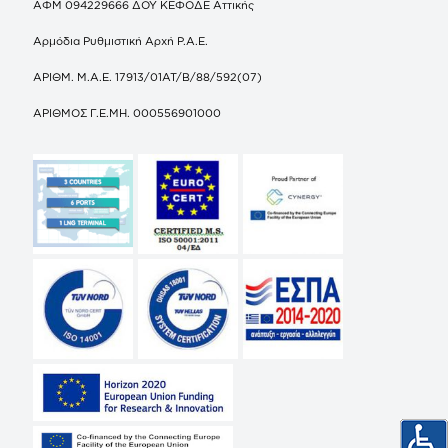
ΑΦΜ 094229666 ΔΟΥ ΚΕΦΟΔΕ Αττικής
Αρμόδια Ρυθμιστική Αρχή Ρ.Α.Ε.
ΑΡΙΘΜ. Μ.Α.Ε. 17913/01ΑΤ/Β/88/592(07)
ΑΡΙΘΜΟΣ Γ.Ε.ΜΗ. 000556901000