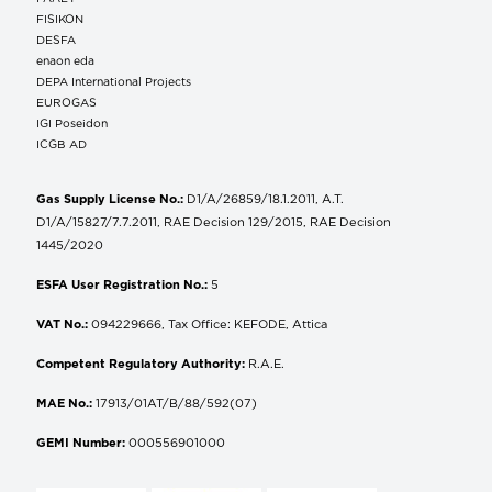
FISIKON
DESFA
enaon eda
DEPA International Projects
EUROGAS
IGI Poseidon
ICGB AD
Gas Supply License No.:
D1/A/26859/18.1.2011, A.T.
D1/A/15827/7.7.2011, RAE Decision 129/2015, RAE Decision
1445/2020
ESFA User Registration No.:
5
VAT No.:
094229666, Tax Office: KEFODE, Attica
Competent Regulatory Authority:
R.A.E.
MAE No.:
17913/01AT/B/88/592(07)
GEMI Number:
000556901000