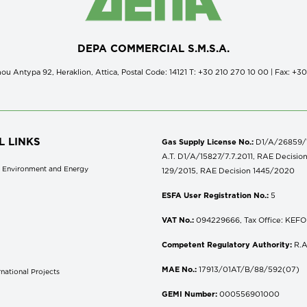
DEPA COMMERCIAL S.M.S.A.
ou Antypa 92, Heraklion, Attica, Postal Code: 14121 Τ: +30 210 270 10 00 | Fax: +3
L LINKS
Gas Supply License No.:
D1/A/26859/18
A.T. D1/A/15827/7.7.2011, RAE Decisio
of Environment and Energy
129/2015, RAE Decision 1445/2020
ESFA User Registration No.:
5
VAT No.:
094229666, Tax Office: KEFOD
Competent Regulatory Authority:
R.A
MAE No.:
17913/01AT/B/88/592(07)
national Projects
S
GEMI Number:
000556901000