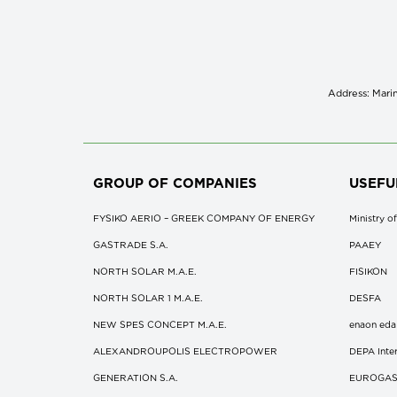
Address: Marin
GROUP OF COMPANIES
USEFU
FYSIKO AERIO – GREEK COMPANY OF ENERGY
Ministry 
GASTRADE S.A.
ΡΑΑΕΥ
NORTH SOLAR M.Α.Ε.
FISIKON
NORTH SOLAR 1 M.Α.Ε.
DESFA
NEW SPES CONCEPT Μ.Α.Ε.
enaon eda
ALEXANDROUPOLIS ELECTROPOWER
DEPA Inter
GENERATION S.A.
EUROGA