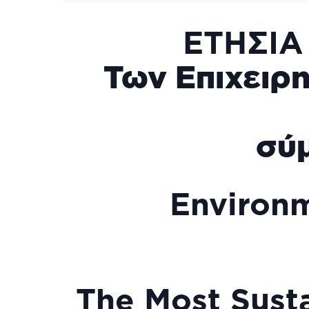
ΕΤΗΣΙΑ
Των Επιχειρ
σύ
Environm
The Most Sust