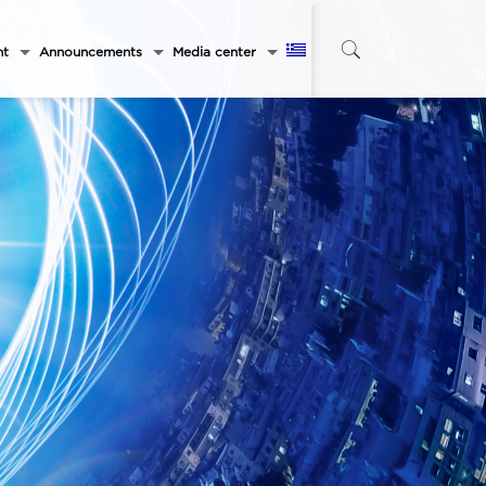
nt
Announcements
Media center