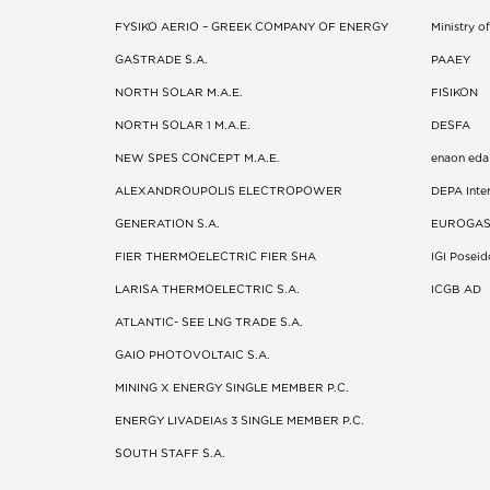
FYSIKO AERIO – GREEK COMPANY OF ENERGY
Ministry 
GASTRADE S.A.
ΡΑΑΕΥ
NORTH SOLAR M.Α.Ε.
FISIKON
NORTH SOLAR 1 M.Α.Ε.
DESFA
NEW SPES CONCEPT Μ.Α.Ε.
enaon eda
ALEXANDROUPOLIS ELECTROPOWER
DEPA Inter
GENERATION S.A.
EUROGA
FIER THERMOELECTRIC FIER SHA
IGI Posei
LARISA THERMOELECTRIC S.A.
ICGB AD
ATLANTIC- SEE LNG TRADE S.A.
GAIO PHOTOVOLTAIC S.A.
MINING X ENERGY SINGLE MEMBER P.C.
ENERGY LIVADEIAs 3 SINGLE MEMBER P.C.
SOUTH STAFF S.A.