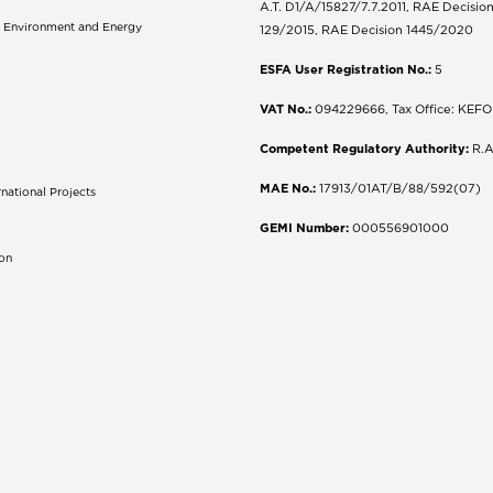
A.T. D1/A/15827/7.7.2011, RAE Decisio
of Environment and Energy
129/2015, RAE Decision 1445/2020
ESFA User Registration No.:
5
VAT No.:
094229666, Tax Office: KEFOD
Competent Regulatory Authority:
R.A
MAE No.:
17913/01AT/B/88/592(07)
national Projects
S
GEMI Number:
000556901000
don