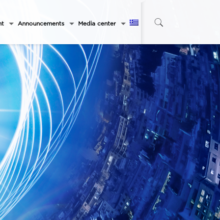
nt
Announcements
Media center