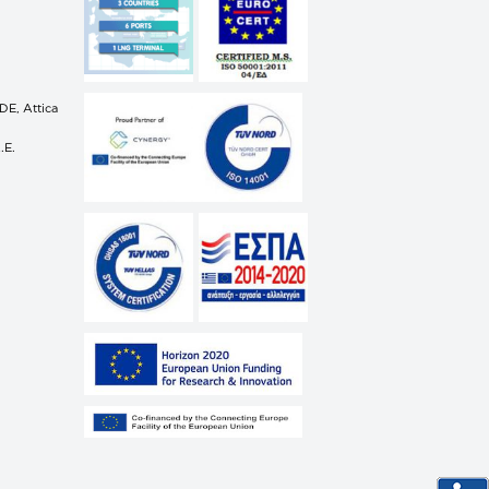
n
E, Attica
.E.