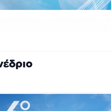
νέδριο