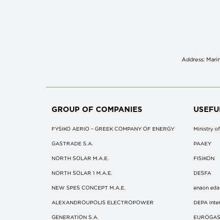
Address: Marin
GROUP OF COMPANIES
USEFU
FYSIKO AERIO – GREEK COMPANY OF ENERGY
Ministry 
GASTRADE S.A.
ΡΑΑΕΥ
NORTH SOLAR M.Α.Ε.
FISIKON
NORTH SOLAR 1 M.Α.Ε.
DESFA
NEW SPES CONCEPT Μ.Α.Ε.
enaon eda
ALEXANDROUPOLIS ELECTROPOWER
DEPA Inter
GENERATION S.A.
EUROGA