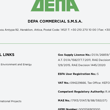
DEPA COMMERCIAL S.M.S.A.
ou Antypa 92, Heraklion, Attica, Postal Code: 14121 Τ: +30 210 270 10 00 | Fax: +3
L LINKS
Gas Supply License No.:
D1/A/26859/18
A.T. D1/A/15827/7.7.2011, RAE Decisio
of Environment and Energy
129/2015, RAE Decision 1445/2020
ESFA User Registration No.:
5
VAT No.:
094229666, Tax Office: KEFOD
Competent Regulatory Authority:
R.A
MAE No.:
17913/01AT/B/88/592(07)
national Projects
S
GEMI Number:
000556901000