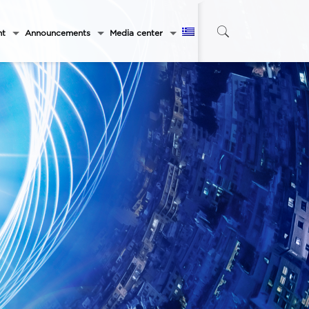
nt
Announcements
Media center