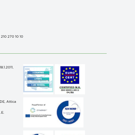
0 210 270 10 10
.1.2011,
n
E, Attica
.E.